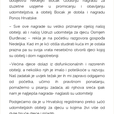
dodijelivši Nedeljki Bocak Godišnju nagradu za
izuzetne uspjehe u promicanju i obavljanju
udomiteljstva, a obitelj Bocak je dobila i nagradu
Ponos Hrvatske.
– Sve ove nagrade su veliko priznanje cijeloj našoj
obitelji, ali i našoj Udruzi udomitelja za djecu Osmijeh
Đurđevac – rekla je na početku razgovora gospođa
Nedeljka. Kad im je kći otišla studirati kuća im je ostala
prazna pa su svoja vrata nesebično otvorili djeci kojoj
su obitelj i dom najpotrebniji.
–Većina djece dolazi iz disfunkcionalnih i razorenih
obitelji, a nekoliko njih je imalo i poteškoće u razvoju.
Naš zadatak je uvijek težak jer ih mi zapravo odgajamo
od početka, učimo ih pravilnom ponašanju,
pomažemo u pisanju zadaća, ali njihova sreća ipak
nam je najljepša nagrada- naglasili su udomitelji
Podsjećamo da je u Hrvatskoj registrirano preko 1400
udomiteljskih obitelji za djecu u kojima živi više od
dvije tisuće djece i mladih.