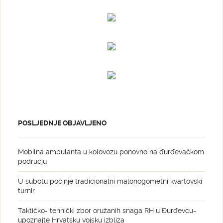
POSLJEDNJE OBJAVLJENO
Mobilna ambulanta u kolovozu ponovno na đurđevačkom
području
U subotu počinje tradicionalni malonogometni kvartovski
turnir
Taktičko- tehnički zbor oružanih snaga RH u Đurđevcu-
upoznajte Hrvatsku vojsku izbliza