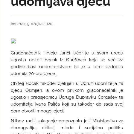
udomljava djecu
četvrtak, 5. ožujka 2020.
Gradonačelnik Hrvoje Janči jučer je u svom uredu
ugostio obitelj Bocak iz Đurđevca koja se već 22
godine bavi udomiteljstvom te je u tom razdoblju
udomila 20-oro djece.
Obitelj Bocak također djeluje i u Udruzi udomitelja za
djecu Osmijeh, a ovom prilikom gradonačelnik je
ugostio i predsjednicu Udruge Dubravku Čordašev te
udomitelja Ivana Palića koji su također do sada svoj
dom otvorili mnogoj djeci.
Njihov rad i zalaganje prepoznalo je i Ministarstvo za
demografiju, obitelj, mlade i socijalnu politiku