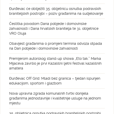
Đurđevac će obilježiti 35. obljetnicu osnutka podravskih
braniteljskih postrojbi – poziv građanima na sudjelovanje
Čestitka povodom Dana pobjede i domovinske
zahvalnosti i Dana hrvatskih branitelja te 31. obljetnice
VRO Oluja
Obavijest građanima o promjeni termina odvoza otpada
na Dan pobjede i domovinske zahvalnosti
Premijerom autorskog stand-up showa „Eto tak.” Marka
Mijaceva završio je prvi Kazališni ljetni festival kazališnih
amatera
Đurđevac Off Grid: Mladi bez granica – tjedan ispunjen
edukacijom, sportom i glazbom
Nova upravna zgrada komunalnih tvrtki donijela
građanima jednostavnije i kvalitetnije usluge na jednom
mjestu
35. obljetnica osnutka podravskih braniteljskih postrojbi