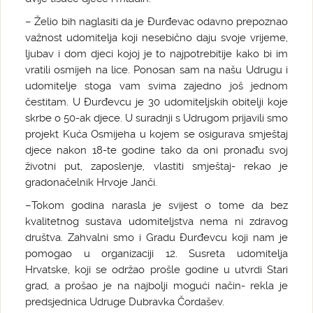
– Želio bih naglasiti da je Đurđevac odavno prepoznao
važnost udomitelja koji nesebično daju svoje vrijeme,
ljubav i dom djeci kojoj je to najpotrebitije kako bi im
vratili osmijeh na lice. Ponosan sam na našu Udrugu i
udomitelje stoga vam svima zajedno još jednom
čestitam. U Đurđevcu je 30 udomiteljskih obitelji koje
skrbe o 50-ak djece. U suradnji s Udrugom prijavili smo
projekt Kuća Osmijeha u kojem se osigurava smještaj
djece nakon 18-te godine tako da oni pronađu svoj
životni put, zaposlenje, vlastiti smještaj- rekao je
gradonačelnik Hrvoje Janči.
–Tokom godina narasla je svijest o tome da bez
kvalitetnog sustava udomiteljstva nema ni zdravog
društva. Zahvalni smo i Gradu Đurđevcu koji nam je
pomogao u organizaciji 12. Susreta udomitelja
Hrvatske, koji se održao prošle godine u utvrdi Stari
grad, a prošao je na najbolji mogući način- rekla je
predsjednica Udruge Dubravka Čordašev.