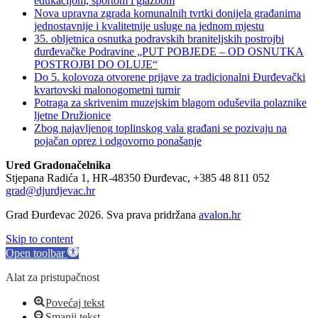
edukacijom, sportom i glazbom
Nova upravna zgrada komunalnih tvrtki donijela građanima
jednostavnije i kvalitetnije usluge na jednom mjestu
35. obljetnica osnutka podravskih braniteljskih postrojbi
đurđevačke Podravine „PUT POBJEDE – OD OSNUTKA
POSTROJBI DO OLUJE“
Do 5. kolovoza otvorene prijave za tradicionalni Đurđevački
kvartovski malonogometni turnir
Potraga za skrivenim muzejskim blagom oduševila polaznike
ljetne Družionice
Zbog najavljenog toplinskog vala građani se pozivaju na
pojačan oprez i odgovorno ponašanje
Ured Gradonačelnika
Stjepana Radića 1, HR-48350 Đurđevac, +385 48 811 052
grad@djurdjevac.hr
Grad Đurđevac 2026. Sva prava pridržana
avalon.hr
Skip to content
Open toolbar
Alat za pristupačnost
Povećaj tekst
Smanji tekst