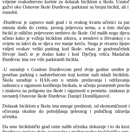
vrijeme svakodnevno koriste za dolazak biciklom u školu. Unatoč
gužvi oko Osnovne škole Đurđevac parkirani su brojni bicikli, ali i
romobil.
-Đurđevac je zapravo mali grad i iz svakog kvarta učenici za par
minuta dođu do centra, javnog prijevoza nema, a u tom slučaju
bicikl je odlično prijevozno sredstvo do škole. Od malih nogu djecu
učimo kako je vožnja biciklom zdrava, a trendovi u Hrvatskoj i u
svijetu su takvi da se djeca sve manje kreću. Stoga je stvarno lijepo
vidjeti ovakav veliki parking kod škole- rekao je gradonačelnik
Hrvoje Janči te je dodao kako i kod Dječjeg vrtića Maslačak
Đurđevac ima sve više parkiranih bicikla.
-U suradnji s Gradom Đurđevcom pred dvije godine uređen je
poseban parking s nadstrešnicom koji koriste naši mladi biciklisti.
Škola surađuje s HAK-om u smislu predavanja i održavanja
radionica o sigurnom korištenju bicikala, te učenju prometnih pravila
i znakova na poligonu iza škole i sigurnosti u prometu- istaknuo je
ravnatelj Osnovne škole Đurđevac Danijel Domišljanović.
Dolazak biciklom u školu ima mnoge prednosti, od ekonomičnosti i
očuvanja okoline do poboljšanja tjelesnog i psihičkog zdravlja
učenika.
Da smo biciklistički grad osim naših učenika dokazuje i to da kroz
Đurđevac prolaze dvije nacionalne i međunarodne biciklističke rute,