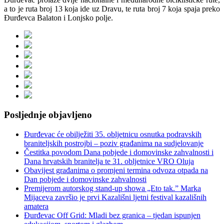
a to je ruta broj 13 koja ide uz Dravu, te ruta broj 7 koja spaja preko
Đurđevca Balaton i Lonjsko polje.
Posljednje objavljeno
Đurđevac će obilježiti 35. obljetnicu osnutka podravskih
braniteljskih postrojbi – poziv građanima na sudjelovanje
Čestitka povodom Dana pobjede i domovinske zahvalnosti i
Dana hrvatskih branitelja te 31. obljetnice VRO Oluja
Obavijest građanima o promjeni termina odvoza otpada na
Dan pobjede i domovinske zahvalnosti
Premijerom autorskog stand-up showa „Eto tak.” Marka
Mijaceva završio je prvi Kazališni ljetni festival kazališnih
amatera
Đurđevac Off Grid: Mladi bez granica – tjedan ispunjen