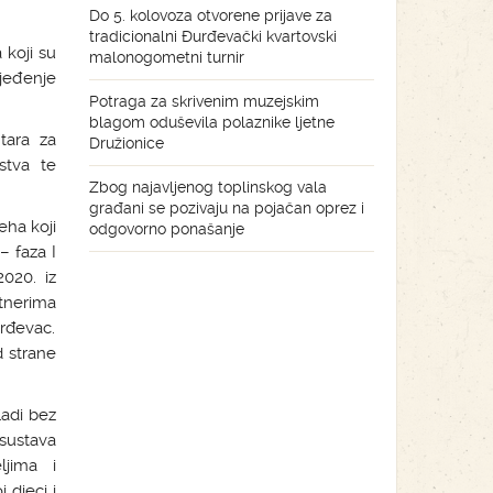
Do 5. kolovoza otvorene prijave za
tradicionalni Đurđevački kvartovski
 koji su
malonogometni turnir
rjeđenje
Potraga za skrivenim muzejskim
blagom oduševila polaznike ljetne
tara za
Družionice
stva te
Zbog najavljenog toplinskog vala
građani se pozivaju na pojačan oprez i
eha koji
odgovorno ponašanje
– faza I
2020. iz
tnerima
rđevac.
d strane
ladi bez
 sustava
ljima i
 djeci i