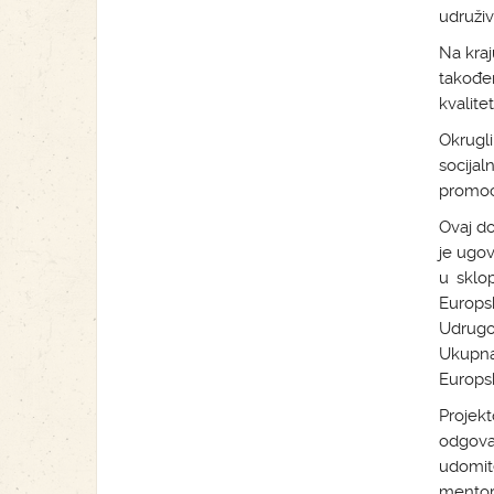
udruživ
Na kraj
također
kvalite
Okrugl
socija
promoci
Ovaj do
je ugov
u sklop
Europs
Udrugo
Ukupna 
Europsk
Projekt
odgovar
udomit
mentori