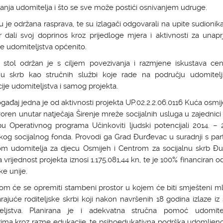
anja udomitelja i što se sve može postići osnivanjem udruge.
u je održana rasprava, te su izlagači odgovarali na upite sudionika
 dali svoj doprinos kroz prijedloge mjera i aktivnosti za unap
te udomiteljstva općenito.
i stol održan je s ciljem povezivanja i razmjene iskustava cen
lnu skrb kao stručnih službi koje rade na području udomitelj
je udomiteljstva i samog projekta.
gađaj jedna je od aktivnosti projekta UP.02.2.2.06.0116 Kuća osmij
oren unutar natječaja Širenje mreže socijalnih usluga u zajednici 
u Operativnog programa Učinkoviti ljudski potencijali 2014. – 
kog socijalnog fonda. Provodi ga Grad Đurđevac u suradnji s par
m udomitelja za djecu Osmijeh i Centrom za socijalnu skrb Đu
vrijednost projekta iznosi 1.175.081,44 kn, te je 100% financiran o
e unije.
om će se opremiti stambeni prostor u kojem će biti smješteni m
ajuće roditeljske skrbi koji nakon navršenih 18 godina izlaze iz
eljstva. Planirana je i adekvatna stručna pomoć udomite
ma kroz razne edukacije, te psihoedukativna podrška udomljenoj