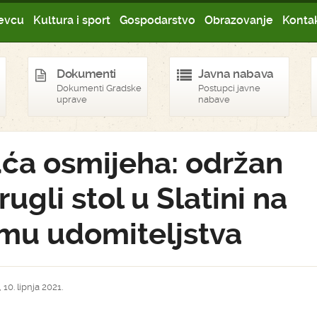
evcu
Kultura i sport
Gospodarstvo
Obrazovanje
Kontak
Dokumenti
Javna nabava
Dokumenti Gradske
Postupci javne
uprave
nabave
ća osmijeha: održan
rugli stol u Slatini na
mu udomiteljstva
 10. lipnja 2021.