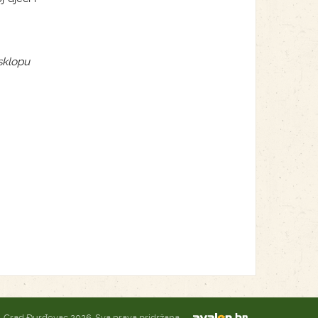
 sklopu
Grad Đurđevac 2026. Sva prava pridržana