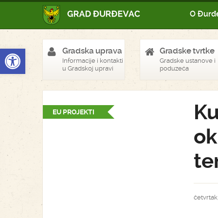
O Đurđ
Open toolbar
Gradska uprava
Gradske tvrtke
Informacije i kontakti
Gradske ustanove i
u Gradskoj upravi
poduzeća
Ku
EU PROJEKTI
ok
te
četvrtak,