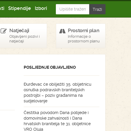
ti
Stipendije
Izbori
Natječaji
Prostorni plan
Objavljeni pozivi i
Informacije o
natječaji
prostornom planu
POSLJEDNJE OBJAVLJENO
Đurđevac će obilježiti 35. obljetnicu
osnutka podravskih braniteljskih
postrojbi – poziv građanima na
sudjelovanje
Čestitka povodom Dana pobjede i
domovinske zahvalnosti i Dana
hrvatskih branitelja te 31. obljetnice
VRO Oluja