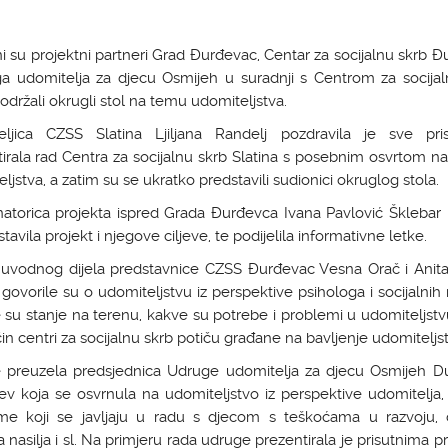
ni su projektni partneri Grad Đurđevac, Centar za socijalnu skrb 
ga udomitelja za djecu Osmijeh u suradnji s Centrom za socijal
 održali okrugli stol na temu udomiteljstva.
eljica CZSS Slatina Ljiljana Randelj pozdravila je sve pri
irala rad Centra za socijalnu skrb Slatina s posebnim osvrtom n
ljstva, a zatim su se ukratko predstavili sudionici okruglog stola.
natorica projekta ispred Grada Đurđevca Ivana Pavlović Šklebar 
stavila projekt i njegove ciljeve, te podijelila informativne letke.
uvodnog dijela predstavnice CZSS Đurđevac Vesna Orač i Anita
govorile su o udomiteljstvu iz perspektive psihologa i socijalnih 
 su stanje na terenu, kakve su potrebe i problemi u udomiteljstv
čin centri za socijalnu skrb potiču građane na bavljenje udomitelj
je preuzela predsjednica Udruge udomitelja za djecu Osmijeh D
v koja se osvrnula na udomiteljstvo iz perspektive udomitelja,
me koji se javljaju u radu s djecom s teškoćama u razvoju,
 nasilja i sl. Na primjeru rada udruge prezentirala je prisutnima p