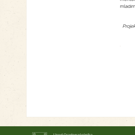
mladima
Projek
Ured Gradonačelnika