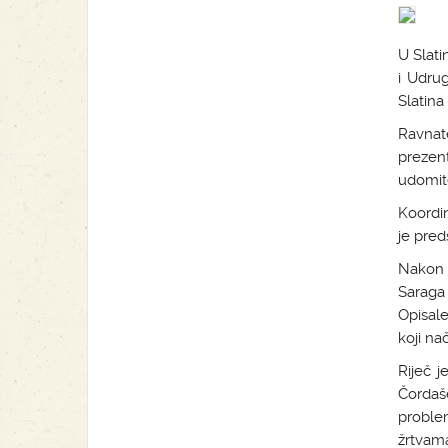
U Slati
i Udru
Slatina
Ravnat
prezent
udomite
Koordi
je pred
Nakon 
Saraga 
Opisale
koji na
Riječ 
Čordaše
proble
žrtvama