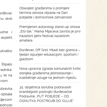
Obavijest građanima o promjeni
termina odvoza otpada na Dan
Đurđevac
pobjede i domovinske zahvalnosti
nu skrb
Premijerom autorskog stand-up showa
„Eto tak.” Marka Mijaceva završio je prvi
sutne i
Kazališni ljetni festival kazališnih
a aspekt
amatera
Đurđevac Off Grid: Mladi bez granica –
ukratko
tjedan ispunjen edukacijom, sportom i
glazbom
 Đipalo
Nova upravna zgrada komunalnih tvrtki
radnika.
donijela građanima jednostavnije i
u, te na
kvalitetnije usluge na jednom mjestu
stvom.
35. obljetnica osnutka podravskih
ubravka
braniteljskih postrojbi đurđevačke
 opisala
Podravine „PUT POBJEDE – OD
 djecom
OSNUTKA POSTROJBI DO OLUJE“
rednosti