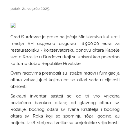
petak, 21. veljače 2025.
Grad Đurđevac je preko natječaja Ministarstva kulture i
medija RH uspješno osigurao 18.900,00 eura za
restauratorsku - konzervatorsku obnovu oltara Kapele
svete Rozalije u Đurđevcu koji su upisani kao pokretno
kulturno dobro Republike Hrvatske.
Ovim radovima prethodili su istražni radovi i fumigacija
oltara zahvaljujući kojima će se oltari sada u cijelosti
obnoviti.
Sakralni inventar sastoji se od tri vro vrijedna
pozlaćena barokna oltara; od glavnog oltara sv.
Rozalije, bočnog oltara sv. Ivana Krstitelja i bočnog
oltara sv. Roka koji se spominju 1824. godine, ali
potječu iz 18. stoljeća i velike su umjetničke vrijednosti.