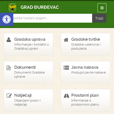
Open toolbar
Gradska uprava
Gradske tvrtke
Informacije i kontakti u
Gradske ustanove i
Gradskoj upravi
poduzeća
Dokumenti
Javna nabava
Dokumenti Gradske
Postupci javne nabave
uprave
Natječaji
Prostorni plan
Objavljeni pozivi i
Informacije o
natječaji
prostornom planu