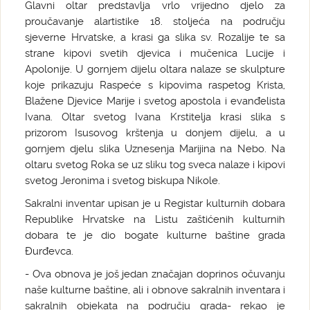
Glavni oltar predstavlja vrlo vrijedno djelo za
proučavanje alartistike 18. stoljeća na području
sjeverne Hrvatske, a krasi ga slika sv. Rozalije te sa
strane kipovi svetih djevica i mučenica Lucije i
Apolonije. U gornjem dijelu oltara nalaze se skulpture
koje prikazuju Raspeće s kipovima raspetog Krista,
Blažene Djevice Marije i svetog apostola i evanđelista
Ivana. Oltar svetog Ivana Krstitelja krasi slika s
prizorom Isusovog krštenja u donjem dijelu, a u
gornjem djelu slika Uznesenja Marijina na Nebo. Na
oltaru svetog Roka se uz sliku tog sveca nalaze i kipovi
svetog Jeronima i svetog biskupa Nikole.
Sakralni inventar upisan je u Registar kulturnih dobara
Republike Hrvatske na Listu zaštićenih kulturnih
dobara te je dio bogate kulturne baštine grada
Đurđevca.
- Ova obnova je još jedan značajan doprinos očuvanju
naše kulturne baštine, ali i obnove sakralnih inventara i
sakralnih objekata na području grada- rekao je