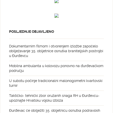
POSLJEDNJE OBJAVLJENO
Dokumentarnim filmom i otvorenjem izložbe započelo
obilježavanje 35. obljetnice osnutka braniteljskih postrojbi
u Đurđevcu
Mobilna ambulanta u kolovozu ponovno na đurđevačkom
području
U subotu počinje tradicionalni malonogometni kvartovski
turnir
Taktičko- tehnički zbor oružanih snaga RH u Đurđevcu-
upoznajte Hrvatsku vojsku izbliza
Đurđevac će obilježiti 35. obljetnicu osnutka podravskih