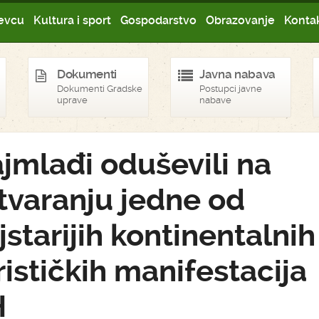
evcu
Kultura i sport
Gospodarstvo
Obrazovanje
Kontak
Dokumenti
Javna nabava
Dokumenti Gradske
Postupci javne
uprave
nabave
jmlađi oduševili na
tvaranju jedne od
jstarijih kontinentalnih
rističkih manifestacija
H