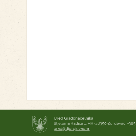
Ured Gradonačelnika
Stjepana Radića 1, HR-48350 Đurđevac, +385
grad@djurdjevac.hr