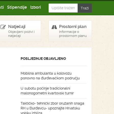
ti
Stipendije
Izbori
Natječaji
Prostorni plan
Objavljeni pozivi i
Informacije o
natječaji
prostornom planu
POSLJEDNJE OBJAVLJENO
Mobilna ambulanta u kolovozu
ponovno na đurđevačkom području
U subotu počinje tradicionalni
malonogometni kvartovski turnir
Taktičko- tehnički zbor oružanih snaga
RH u Đurđevcu- upoznajte Hrvatsku
vojsku izbliza