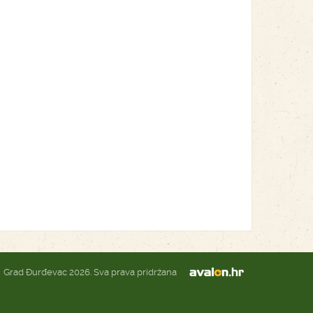
Grad Đurđevac 2026. Sva prava pridržana