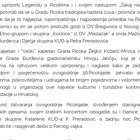
ja uprizorili Legendu o Picokima i i svojim nastupom „Zakaj n
 potvrdili da se u Gradu Picoka tradicijska baština čuva i promiče 
e da je to najljepša, najsimpatičnija i najposebnija priredba na Pic
rnici su im se potom pridružili gosti iz DV Bregunica iz Novog 
 Etno-grupom i skupina „Kockice,“ iz DV „Maslačak“ a onda Mažor
urđevca i Dječja skupina KUD-a Petra Preradovića.
kapetan i “Veliki” kapetan Grada Picoka Željko Kožarić-Mrvica vr
ve Grada Đurđevca gradonačelniku Hrvoju Jančiju, koji je č
ma na njihovom velikom uprizorenju i naglasio kako je zad
acijom i posjećenošću ovogodišnje 56.Picokijade, zahvalio 
ima, pokroviteljima i udrugama te brojim pojedincima i volonter
ogli u organizaciji ove najveće kulturne i turističke kontin
tacije u Hrvatskoj.
ost zatvaranja ovogodišnje Picokijade, izvođenjem starogra
ijskih pjesama, svojim kratkim koncertom obogatile su i članice
e skupine Katarene KUD-a P. Preradović, a zadnju noć Pic
ati će i raspjevati dečki iz Parnog valjka.