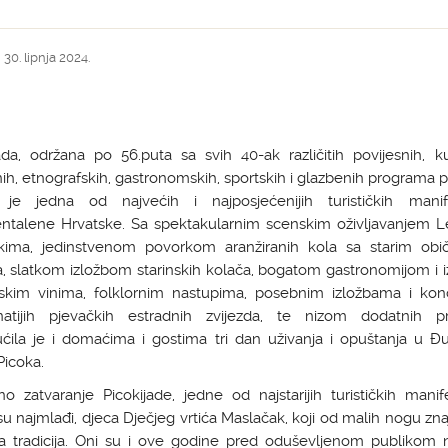
 30. lipnja 2024.
ada, održana po 56.puta sa svih 40-ak različitih povijesnih, ku
nih, etnografskih, gastronomskih, sportskih i glazbenih programa p
je jedna od najvećih i najposjećenijih turističkih manife
entalene Hrvatske. Sa spektakularnim scenskim oživljavanjem 
kima, jedinstvenom povorkom aranžiranih kola sa starim obič
, slatkom izložbom starinskih kolača, bogatom gastronomijom i 
skim vinima, folklornim nastupima, posebnim izložbama i kon
natijih pjevačkih estradnih zvijezda, te nizom dodatnih 
ćila je i domaćima i gostima tri dan uživanja i opuštanja u Đ
Picoka.
o zatvaranje Picokijade, jedne od najstarijih turističkih manife
su najmlađi, djeca Dječjeg vrtića Maslačak, koji od malih nogu zn
a tradicija. Oni su i ove godine pred oduševljenom publikom 