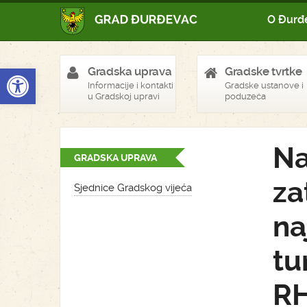
O Đurđ
Open toolbar
Gradska uprava
Gradske tvrtke
Informacije i kontakti
Gradske ustanove i
u Gradskoj upravi
poduzeća
Na
GRADSKA UPRAVA
za
Sjednice Gradskog vijeća
na
tu
R