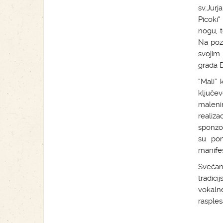
sv.Jur
Picoki“
nogu, t
Na pozo
svojim
grada Đ
“Mali” 
ključe
maleni
realiz
sponzor
su pom
manifes
Svečan
tradic
vokaln
rasples