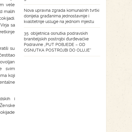
am vele
Nova upravna zgrada komunalnih tvrtki
od malih
donijela građanima jednostavnije i
okijadi.
kvalitetnije usluge na jednom mjestu
Virja sa
etkinje
35. obljetnica osnutka podravskih
braniteljskih postrojbi đurđevačke
Podravine „PUT POBJEDE – OD
atili su
OSNUTKA POSTROJBI DO OLUJE“
estitao
ovoljan
se svim
ima koji
entalne
dskih i
 Ženske
okijade