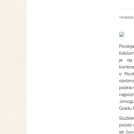
nedjelja,
Picokij
folklor
je da 
kontin
o Pico
obrtima
podrav
najpoz
,omogu
Gradu 
Služben
počeli 
se čuv