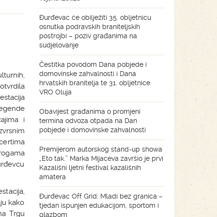
Đurđevac će obilježiti 35. obljetnicu
osnutka podravskih braniteljskih
postrojbi – poziv građanima na
sudjelovanje
Čestitka povodom Dana pobjede i
domovinske zahvalnosti i Dana
lturnih,
hrvatskih branitelja te 31. obljetnice
otvrdila
VRO Oluja
stacija
Legende
Obavijest građanima o promjeni
ajima i
termina odvoza otpada na Dan
pobjede i domovinske zahvalnosti
izvrsnim
certima
Premijerom autorskog stand-up showa
progama
„Eto tak.” Marka Mijaceva završio je prvi
urđevcu
Kazališni ljetni festival kazališnih
amatera
stacija,
Đurđevac Off Grid: Mladi bez granica –
aju kako
tjedan ispunjen edukacijom, sportom i
na Trgu
glazbom