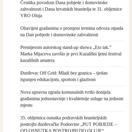
Čestitka povodom Dana pobjede i domovinske
zahvalnosti i Dana hrvatskih branitelja te 31. obljetnice
VRO Oluja
Obavijest građanima o promjeni termina odvoza otpada
na Dan pobjede i domovinske zahvalnosti
Premijerom autorskog stand-up showa „Eto tak.”
Marka Mijaceva završio je prvi Kazališni ljetni festival
kazališnih amatera
Đurđevac Off Grid: Mladi bez granica – tjedan
ispunjen edukacijom, sportom i glazbom
Nova upravna zgrada komunalnih tvrtki donijela
građanima jednostavnije i kvalitetnije usluge na jednom
mjestu
35. obljetnica osnutka podravskih braniteljskih
postrojbi đurđevačke Podravine „PUT POBJEDE –
OD OSNUTKA POSTROJBI DO OLUJE“