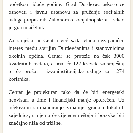
početkom iduće godine. Grad Đurđevac uskoro će
osnovati i javnu ustanovu za pružanje socijalnih
usluga propisanih Zakonom o socijalnoj skrbi - rekao
je gradonačelnik.
Za smještaj u Centru već sada vlada nezapamćen
interes među starijim Đurđevčanima i stanovnicima
okolnih općina. Centar se proteže na čak 3000
kvadratnih metara, a imat će 122 kreveta za smještaj
te će pružat i izvaninstitucijske usluge za 274
korisnika.
Centar je projektiran tako da će biti energetski
neovisan, a time i financijski manje opterećen. Uz
očekivano sufinanciranje županije, grada i lokalnih
zajednica, u njemu će cijena smještaja i boravka biti
značajno niža od tržišne.