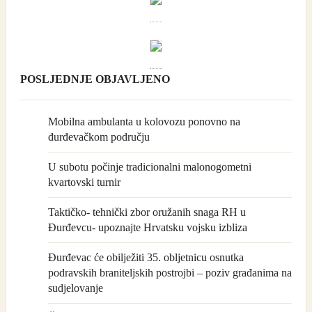
POSLJEDNJE OBJAVLJENO
Mobilna ambulanta u kolovozu ponovno na
đurđevačkom području
U subotu počinje tradicionalni malonogometni
kvartovski turnir
Taktičko- tehnički zbor oružanih snaga RH u
Đurđevcu- upoznajte Hrvatsku vojsku izbliza
Đurđevac će obilježiti 35. obljetnicu osnutka
podravskih braniteljskih postrojbi – poziv građanima na
sudjelovanje