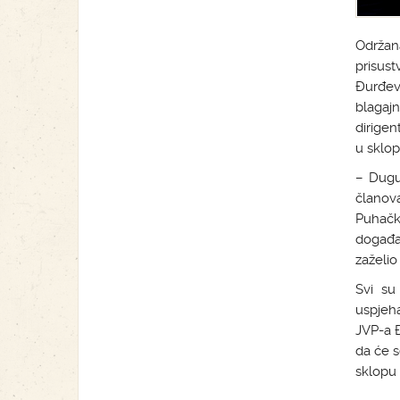
Održa
prisust
Đurđeva
blagajn
dirigen
u sklo
– Dugu
članov
Puhačko
događa
zaželio
Svi su
uspjeha
JVP-a 
da će s
sklopu 