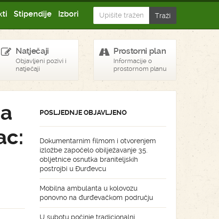
ti
Stipendije
Izbori
Natječaji
Prostorni plan
Objavljeni pozivi i
Informacije o
natječaji
prostornom planu
ja
POSLJEDNJE OBJAVLJENO
ac:
Dokumentarnim filmom i otvorenjem
izložbe započelo obilježavanje 35.
obljetnice osnutka braniteljskih
postrojbi u Đurđevcu
Mobilna ambulanta u kolovozu
ponovno na đurđevačkom području
U subotu počinje tradicionalni