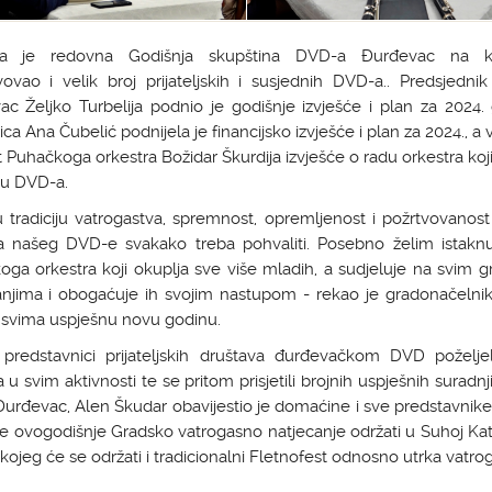
na je redovna Godišnja skupština DVD-a Đurđevac na ko
vovao i velik broj prijateljskih i susjednih DVD-a.. Predsjedn
c Željko Turbelija podnio je godišnje izvješće i plan za 2024.
ica Ana Čubelić podnijela je financijsko izvješće i plan za 2024., a vo
t Puhačkoga orkestra Božidar Škurdija izvješće o radu orkestra koji
pu DVD-a.
 tradiciju vatrogastva, spremnost, opremljenost i požrtvovanost
a našeg DVD-e svakako treba pohvaliti. Posebno želim istaknut
ga orkestra koji okuplja sve više mladih, a sudjeluje na svim 
njima i obogaćuje ih svojim nastupom - rekao je gradonačelnik 
 svima uspješnu novu godinu.
 predstavnici prijateljskih društava đurđevačkom DVD poželje
 u svim aktivnosti te se pritom prisjetili brojnih uspješnih suradnj
Đurđevac, Alen Škudar obavijestio je domaćine i sve predstavnik
e ovogodišnje Gradsko vatrogasno natjecanje održati u Suhoj Kat
kojeg će se održati i tradicionalni Fletnofest odnosno utrka vatro