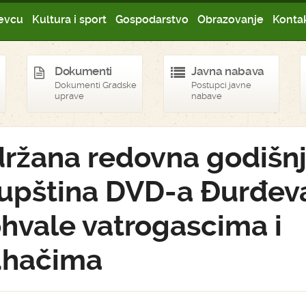
evcu
Kultura i sport
Gospodarstvo
Obrazovanje
Kontak
Dokumenti
Javna nabava
Dokumenti Gradske
Postupci javne
uprave
nabave
ržana redovna godišn
upština DVD-a Đurđev
hvale vatrogascima i
hačima