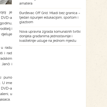
amatera
joj je
Đurđevac Off Grid: Mladi bez granica –
tjedan ispunjen edukacijom, sportom i
ik DVD-a
glazbom
 godinu,
ditelj i
Nova upravna zgrada komunalnih tvrtki
 djeluje
donijela građanima jednostavnije i
kvalitetnije usluge na jednom mjestu
 u radu
i i rad
gradskim
Janči i
li puno
i. U ime
e DVD-a
aleni, u
gasaca.