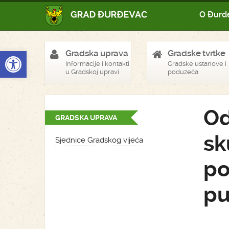
O Đurđ
Open toolbar
Gradska uprava
Gradske tvrtke
Informacije i kontakti
Gradske ustanove i
u Gradskoj upravi
poduzeća
Od
GRADSKA UPRAVA
sk
Sjednice Gradskog vijeća
po
pu