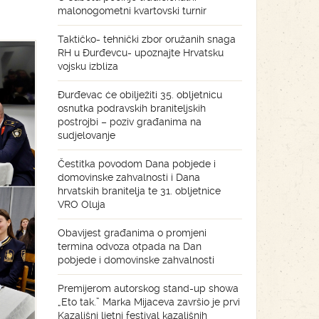
malonogometni kvartovski turnir
Taktičko- tehnički zbor oružanih snaga
RH u Đurđevcu- upoznajte Hrvatsku
vojsku izbliza
Đurđevac će obilježiti 35. obljetnicu
osnutka podravskih braniteljskih
postrojbi – poziv građanima na
sudjelovanje
Čestitka povodom Dana pobjede i
domovinske zahvalnosti i Dana
hrvatskih branitelja te 31. obljetnice
VRO Oluja
Obavijest građanima o promjeni
termina odvoza otpada na Dan
pobjede i domovinske zahvalnosti
Premijerom autorskog stand-up showa
„Eto tak.” Marka Mijaceva završio je prvi
Kazališni ljetni festival kazališnih