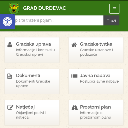
Open toolbar
Gradska uprava
Gradske tvrtke
Informacije i kontakti u
Gradske ustanove i
Gradskoj upravi
poduzeća
Dokumenti
Javna nabava
Dokumenti Gradske
Postupci javne nabave
uprave
Natječaji
Prostorni plan
Objavljeni pozivi i
Informacije o
natječaji
prostornom planu