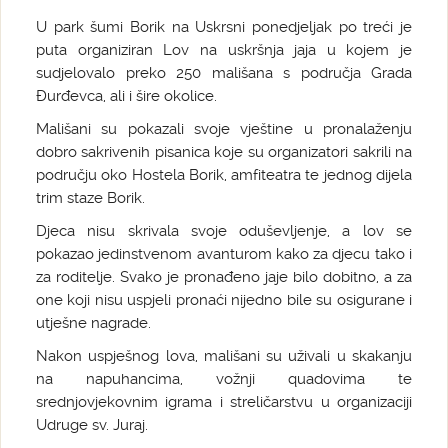
U park šumi Borik na Uskrsni ponedjeljak po treći je
puta organiziran Lov na uskršnja jaja u kojem je
sudjelovalo preko 250 mališana s područja Grada
Đurđevca, ali i šire okolice.
Mališani su pokazali svoje vještine u pronalaženju
dobro sakrivenih pisanica koje su organizatori sakrili na
području oko Hostela Borik, amfiteatra te jednog dijela
trim staze Borik.
Djeca nisu skrivala svoje oduševljenje, a lov se
pokazao jedinstvenom avanturom kako za djecu tako i
za roditelje. Svako je pronađeno jaje bilo dobitno, a za
one koji nisu uspjeli pronaći nijedno bile su osigurane i
utješne nagrade.
Nakon uspješnog lova, mališani su uživali u skakanju
na napuhancima, vožnji quadovima te
srednjovjekovnim igrama i streličarstvu u organizaciji
Udruge sv. Juraj.