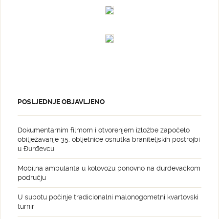
POSLJEDNJE OBJAVLJENO
Dokumentarnim filmom i otvorenjem izložbe započelo
obilježavanje 35. obljetnice osnutka braniteljskih postrojbi
u Đurđevcu
Mobilna ambulanta u kolovozu ponovno na đurđevačkom
području
U subotu počinje tradicionalni malonogometni kvartovski
turnir