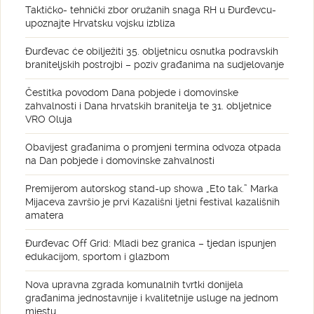
Taktičko- tehnički zbor oružanih snaga RH u Đurđevcu-
upoznajte Hrvatsku vojsku izbliza
Đurđevac će obilježiti 35. obljetnicu osnutka podravskih
braniteljskih postrojbi – poziv građanima na sudjelovanje
Čestitka povodom Dana pobjede i domovinske
zahvalnosti i Dana hrvatskih branitelja te 31. obljetnice
VRO Oluja
Obavijest građanima o promjeni termina odvoza otpada
na Dan pobjede i domovinske zahvalnosti
Premijerom autorskog stand-up showa „Eto tak.” Marka
Mijaceva završio je prvi Kazališni ljetni festival kazališnih
amatera
Đurđevac Off Grid: Mladi bez granica – tjedan ispunjen
edukacijom, sportom i glazbom
Nova upravna zgrada komunalnih tvrtki donijela
građanima jednostavnije i kvalitetnije usluge na jednom
mjestu