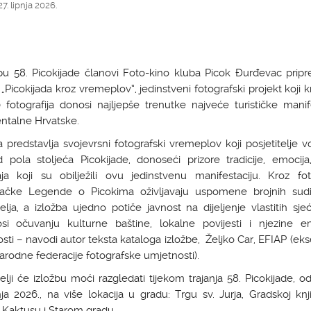
7. lipnja 2026.
pu 58. Picokijade članovi Foto-kino kluba Picok Đurđevac pripre
 „Picokijada kroz vremeplov“, jedinstveni fotografski projekt koji k
fotografija donosi najljepše trenutke najveće turističke manif
ntalne Hrvatske.
a predstavlja svojevrsni fotografski vremeplov koji posjetitelje v
 pola stoljeća Picokijade, donoseći prizore tradicije, emocija,
ja koji su obilježili ovu jedinstvenu manifestaciju. Kroz foto
ačke Legende o Picokima oživljavaju uspomene brojnih sudi
telja, a izložba ujedno potiče javnost na dijeljenje vlastitih sje
osi očuvanju kulturne baštine, lokalne povijesti i njezine e
osti – navodi autor teksta kataloga izložbe, Željko Car, EFIAP (eks
odne federacije fotografske umjetnosti).
telji će izložbu moći razgledati tijekom trajanja 58. Picokijade, o
nja 2026., na više lokacija u gradu: Trgu sv. Jurja, Gradskoj knji
 Kaktusu i Starom gradu.