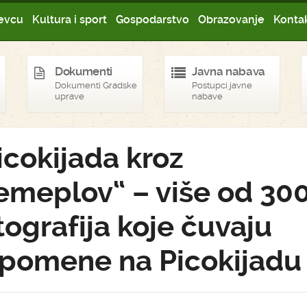
evcu
Kultura i sport
Gospodarstvo
Obrazovanje
Kontak
Dokumenti
Javna nabava
Dokumenti Gradske
Postupci javne
uprave
nabave
icokijada kroz
emeplov“ – više od 30
tografija koje čuvaju
pomene na Picokijadu