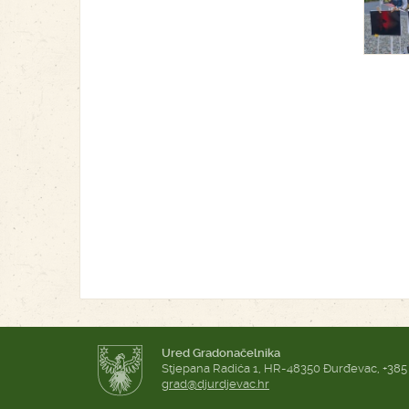
Ured Gradonačelnika
Stjepana Radića 1, HR-48350 Đurđevac, +385
grad@djurdjevac.hr