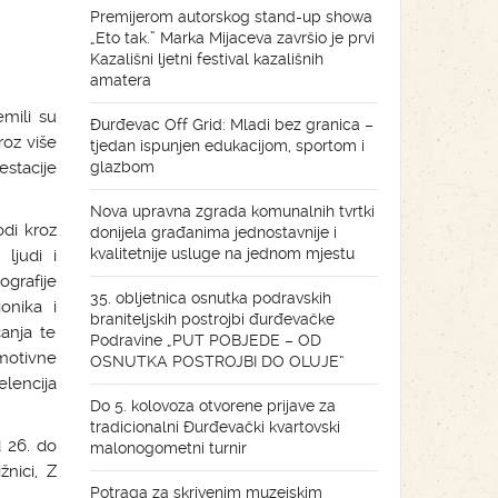
Premijerom autorskog stand-up showa
„Eto tak.” Marka Mijaceva završio je prvi
Kazališni ljetni festival kazališnih
amatera
mili su
Đurđevac Off Grid: Mladi bez granica –
roz više
tjedan ispunjen edukacijom, sportom i
estacije
glazbom
Nova upravna zgrada komunalnih tvrtki
odi kroz
donijela građanima jednostavnije i
kvalitetnije usluge na jednom mjestu
 ljudi i
grafije
35. obljetnica osnutka podravskih
onika i
braniteljskih postrojbi đurđevačke
ćanja te
Podravine „PUT POBJEDE – OD
motivne
OSNUTKA POSTROJBI DO OLUJE“
elencija
Do 5. kolovoza otvorene prijave za
tradicionalni Đurđevački kvartovski
d 26. do
malonogometni turnir
žnici, Z
Potraga za skrivenim muzejskim