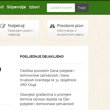
ti
Stipendije
Izbori
Natječaji
Prostorni plan
Objavljeni pozivi i
Informacije o
natječaji
prostornom planu
POSLJEDNJE OBJAVLJENO
0
Čestitka povodom Dana pobjede i
domovinske zahvalnosti i Dana
hrvatskih branitelja te 31. obljetnice
VRO Oluja
Obavijest građanima o promjeni
termina odvoza otpada na Dan
pobjede i domovinske zahvalnosti