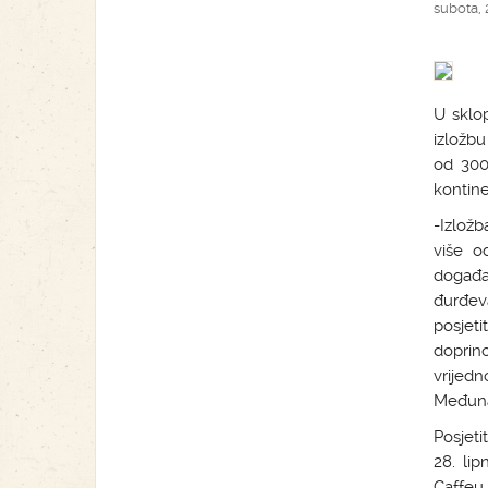
subota, 2
U sklo
izložbu
od 300 
kontine
-Izložb
više od
događa
đurđev
posjeti
doprin
vrijedn
Međunar
Posjeti
28. lip
Caffeu,