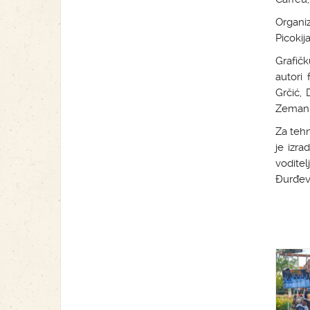
Organi
Picokij
Grafič
autori 
Grčić, 
Zeman
Za tehn
je izra
voditel
Đurđev