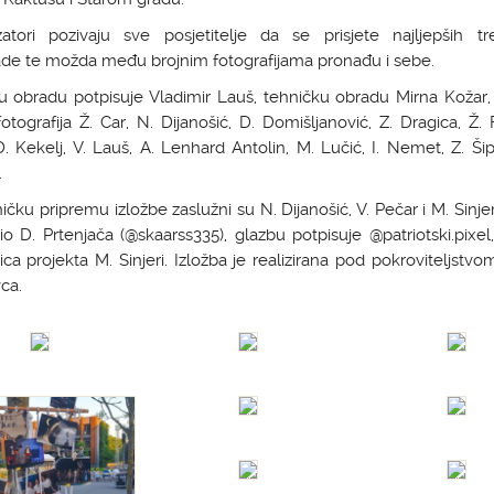
zatori pozivaju sve posjetitelje da se prisjete najljepših tr
ade te možda među brojnim fotografijama pronađu i sebe.
ku obradu potpisuje Vladimir Lauš, tehničku obradu Mirna Kožar,
fotografija Ž. Car, N. Dijanošić, D. Domišljanović, Z. Dragica, Ž. 
D. Kekelj, V. Lauš, A. Lenhard Antolin, M. Lučić, I. Nemet, Z. Šip
.
ičku pripremu izložbe zaslužni su N. Dijanošić, V. Pečar i M. Sinjer
dio D. Prtenjača (@skaarss335), glazbu potpisuje @patriotski.pixel
jica projekta M. Sinjeri. Izložba je realizirana pod pokroviteljstv
ca.