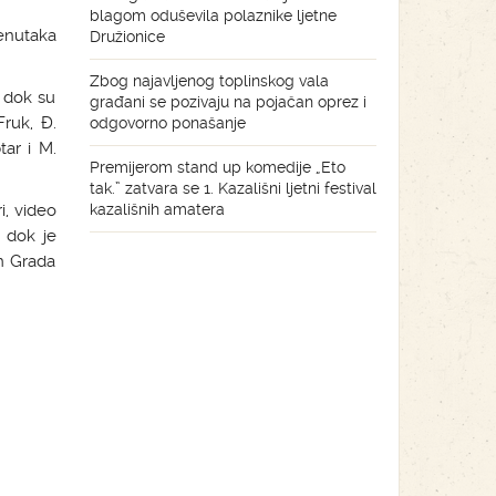
blagom oduševila polaznike ljetne
enutaka
Družionice
Zbog najavljenog toplinskog vala
 dok su
građani se pozivaju na pojačan oprez i
Fruk, Đ.
odgovorno ponašanje
tar i M.
Premijerom stand up komedije „Eto
tak.” zatvara se 1. Kazališni ljetni festival
i, video
kazališnih amatera
, dok je
om Grada