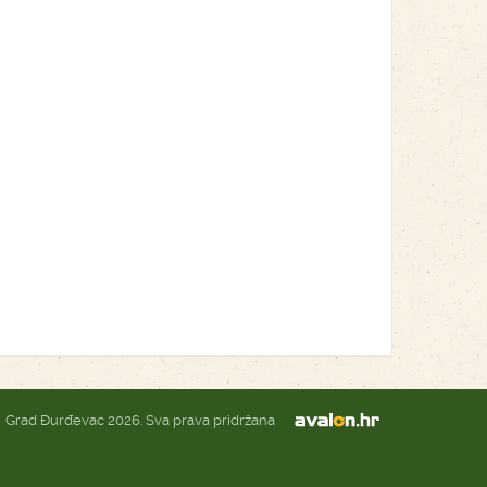
Grad Đurđevac 2026. Sva prava pridržana