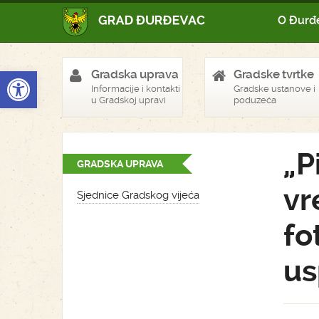
O Đurđ
Open toolbar
Gradska uprava
Gradske tvrtke
Informacije i kontakti
Gradske ustanove i
u Gradskoj upravi
poduzeća
„P
GRADSKA UPRAVA
vr
Sjednice Gradskog vijeća
fo
us