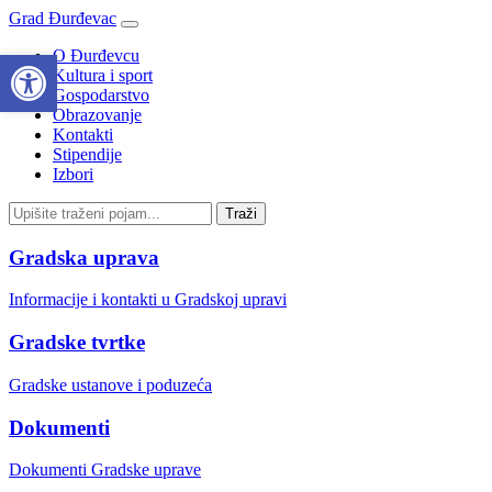
Grad Đurđevac
Open toolbar
O Đurđevcu
Kultura i sport
Gospodarstvo
Obrazovanje
Kontakti
Stipendije
Izbori
Gradska uprava
Informacije i kontakti u Gradskoj upravi
Gradske tvrtke
Gradske ustanove i poduzeća
Dokumenti
Dokumenti Gradske uprave