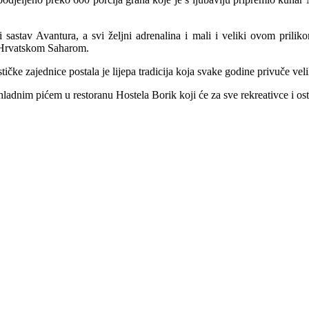
astav Avantura, a svi željni adrenalina i mali i veliki ovom priliko
 i Hrvatskom Saharom.
ke zajednice postala je lijepa tradicija koja svake godine privuče veli
nim pićem u restoranu Hostela Borik koji će za sve rekreativce i ostal