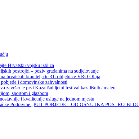
učju
jte Hrvatsku vojsku izbliza
eljskih postrojbi – poziv građanima na sudjelovanje
a hrvatskih branitelja te 31. obljetnice VRO Oluja
 pobjede i domovinske zahvalnosti
završio je prvi Kazališni ljetni festival kazališnih amatera
cijom, sportom i glazbom
ostavnije i kvalitetnije usluge na jednom mjestu
jbi đurđevačke Podravine „PUT POBJEDE – OD OSNUTKA POSTROJBI 