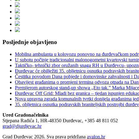
Posljednje objavljeno
Mobilna ambulanta u kolovozu ponovno na đurđevačkom podr
U subotu počinje tradicionalni malonogometni kvartovski turnir
Taktičko- tehnički zbor oružanih snaga RH u Đurđevcu- upozna
Đurđevac će obilježiti 35. obljetnicu osnutka podravskih branit
Čestitka povodom Dana pobjede i domovinske zahvalnosti i Dan
Obavijest građanima o promjeni termina odvoza otpada na Dan
Premijerom autorskog stand-up showa „Eto tak.” Marka Mijaceva 
Đurđevac Off Grid: Mladi bez granica – tjedan ispunjen eduka
Nova upravna zgrada komunalnih tvrtki donijela građanima jedn
35. obljetnica osnutka podravskih braniteljskih postro
Ured Gradonačelnika
Stjepana Radića 1, HR-48350 Đurđevac, +385 48 811 052
grad@djurdjevac.hr
Grad Đurđevac 2026. Sva prava pridržana
avalon.hr