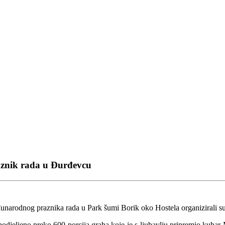
aznik rada u Đurđevcu
rodnog praznika rada u Park šumi Borik oko Hostela organizirali su 
e podjeljeno preko 600 porcija graha koje je s ljubavlju pripremio kuh