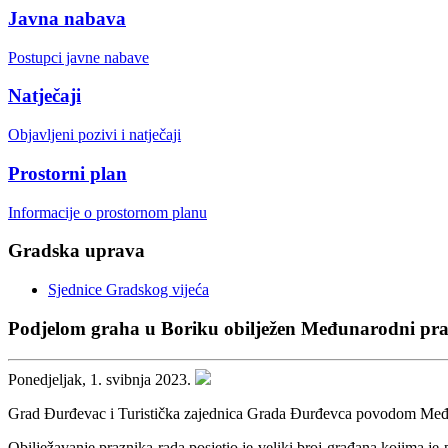
Javna nabava
Postupci javne nabave
Natječaji
Objavljeni pozivi i natječaji
Prostorni plan
Informacije o prostornom planu
Gradska uprava
Sjednice Gradskog vijeća
Podjelom graha u Boriku obilježen Međunarodni pr
Ponedjeljak, 1. svibnja 2023.
Grad Đurđevac i Turistička zajednica Grada Đurđevca povodom Međuna
Obilježavanje praznika rada posjetio je veliki broj građana kojima j