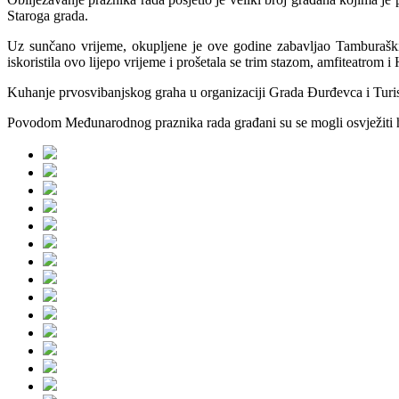
Staroga grada.
Uz sunčano vrijeme, okupljene je ove godine zabavljao Tamburaški s
iskoristila ovo lijepo vrijeme i prošetala se trim stazom, amfiteatrom
Kuhanje prvosvibanjskog graha u organizaciji Grada Đurđevca i Turistič
Povodom Međunarodnog praznika rada građani su se mogli osvježiti hlad