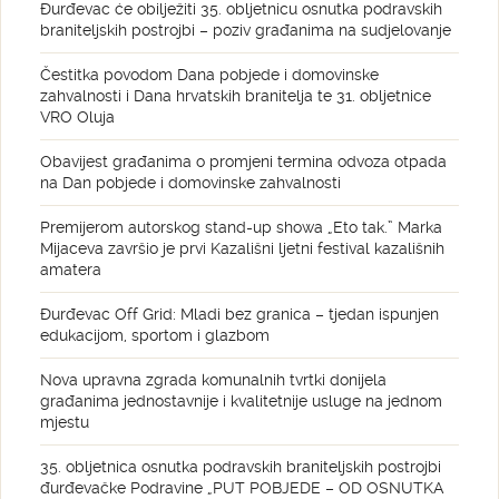
Đurđevac će obilježiti 35. obljetnicu osnutka podravskih
braniteljskih postrojbi – poziv građanima na sudjelovanje
Čestitka povodom Dana pobjede i domovinske
zahvalnosti i Dana hrvatskih branitelja te 31. obljetnice
VRO Oluja
Obavijest građanima o promjeni termina odvoza otpada
na Dan pobjede i domovinske zahvalnosti
Premijerom autorskog stand-up showa „Eto tak.” Marka
Mijaceva završio je prvi Kazališni ljetni festival kazališnih
amatera
Đurđevac Off Grid: Mladi bez granica – tjedan ispunjen
edukacijom, sportom i glazbom
Nova upravna zgrada komunalnih tvrtki donijela
građanima jednostavnije i kvalitetnije usluge na jednom
mjestu
35. obljetnica osnutka podravskih braniteljskih postrojbi
đurđevačke Podravine „PUT POBJEDE – OD OSNUTKA