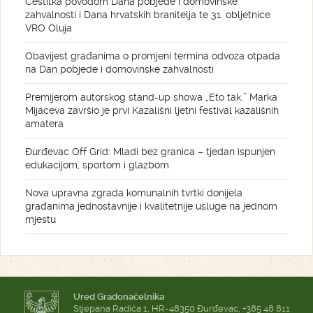
Čestitka povodom Dana pobjede i domovinske
zahvalnosti i Dana hrvatskih branitelja te 31. obljetnice
VRO Oluja
Obavijest građanima o promjeni termina odvoza otpada
na Dan pobjede i domovinske zahvalnosti
Premijerom autorskog stand-up showa „Eto tak.” Marka
Mijaceva završio je prvi Kazališni ljetni festival kazališnih
amatera
Đurđevac Off Grid: Mladi bez granica – tjedan ispunjen
edukacijom, sportom i glazbom
Nova upravna zgrada komunalnih tvrtki donijela
građanima jednostavnije i kvalitetnije usluge na jednom
mjestu
Ured Gradonačelnika
Stjepana Radića 1, HR-48350 Đurđevac, +385 48 811