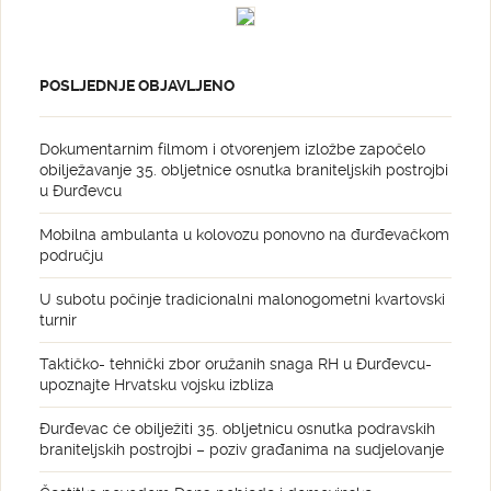
POSLJEDNJE OBJAVLJENO
Dokumentarnim filmom i otvorenjem izložbe započelo
obilježavanje 35. obljetnice osnutka braniteljskih postrojbi
u Đurđevcu
Mobilna ambulanta u kolovozu ponovno na đurđevačkom
području
U subotu počinje tradicionalni malonogometni kvartovski
turnir
Taktičko- tehnički zbor oružanih snaga RH u Đurđevcu-
upoznajte Hrvatsku vojsku izbliza
Đurđevac će obilježiti 35. obljetnicu osnutka podravskih
braniteljskih postrojbi – poziv građanima na sudjelovanje