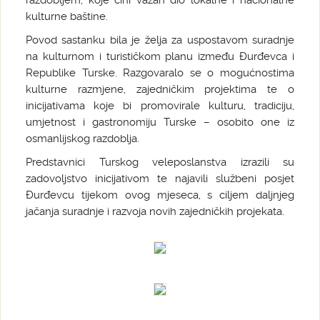
razdobljem, koje čini važan dio lokalne i nacionalne
kulturne baštine.
Povod sastanku bila je želja za uspostavom suradnje
na kulturnom i turističkom planu između Đurđevca i
Republike Turske. Razgovaralo se o mogućnostima
kulturne razmjene, zajedničkim projektima te o
inicijativama koje bi promovirale kulturu, tradiciju,
umjetnost i gastronomiju Turske – osobito one iz
osmanlijskog razdoblja.
Predstavnici Turskog veleposlanstva izrazili su
zadovoljstvo inicijativom te najavili službeni posjet
Đurđevcu tijekom ovog mjeseca, s ciljem daljnjeg
jačanja suradnje i razvoja novih zajedničkih projekata.