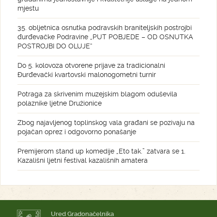
mjestu
35. obljetnica osnutka podravskih braniteljskih postrojbi
đurđevačke Podravine „PUT POBJEDE – OD OSNUTKA
POSTROJBI DO OLUJE“
Do 5. kolovoza otvorene prijave za tradicionalni
Đurđevački kvartovski malonogometni turnir
Potraga za skrivenim muzejskim blagom oduševila
polaznike ljetne Družionice
Zbog najavljenog toplinskog vala građani se pozivaju na
pojačan oprez i odgovorno ponašanje
Premijerom stand up komedije „Eto tak.” zatvara se 1.
Kazališni ljetni festival kazališnih amatera
Ured Gradonačelnika