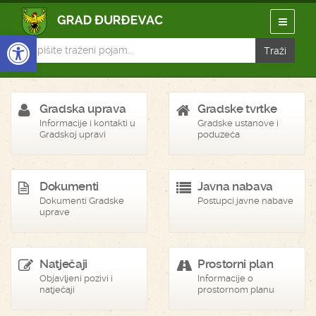
Open toolbar
Gradska uprava
Gradske tvrtke
Informacije i kontakti u
Gradske ustanove i
Gradskoj upravi
poduzeća
Dokumenti
Javna nabava
Dokumenti Gradske
Postupci javne nabave
uprave
Natječaji
Prostorni plan
Objavljeni pozivi i
Informacije o
natječaji
prostornom planu