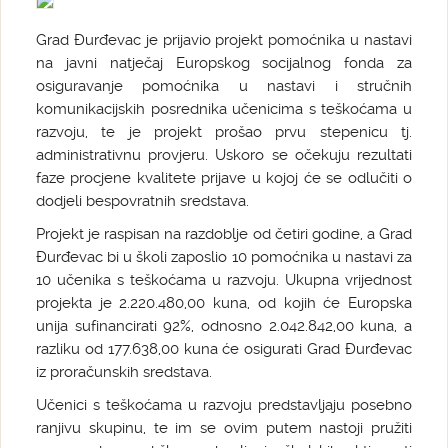
Grad Đurđevac je prijavio projekt pomoćnika u nastavi
na javni natječaj Europskog socijalnog fonda za
osiguravanje pomoćnika u nastavi i stručnih
komunikacijskih posrednika učenicima s teškoćama u
razvoju, te je projekt prošao prvu stepenicu tj.
administrativnu provjeru. Uskoro se očekuju rezultati
faze procjene kvalitete prijave u kojoj će se odlučiti o
dodjeli bespovratnih sredstava.
Projekt je raspisan na razdoblje od četiri godine, a Grad
Đurđevac bi u školi zaposlio 10 pomoćnika u nastavi za
10 učenika s teškoćama u razvoju. Ukupna vrijednost
projekta je 2.220.480,00 kuna, od kojih će Europska
unija sufinancirati 92%, odnosno 2.042.842,00 kuna, a
razliku od 177.638,00 kuna će osigurati Grad Đurđevac
iz proračunskih sredstava.
Učenici s teškoćama u razvoju predstavljaju posebno
ranjivu skupinu, te im se ovim putem nastoji pružiti