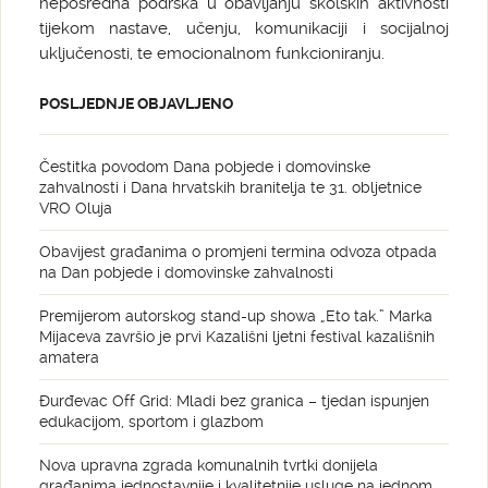
neposredna podrška u obavljanju školskih aktivnosti
tijekom nastave, učenju, komunikaciji i socijalnoj
uključenosti, te emocionalnom funkcioniranju.
POSLJEDNJE OBJAVLJENO
Čestitka povodom Dana pobjede i domovinske
zahvalnosti i Dana hrvatskih branitelja te 31. obljetnice
VRO Oluja
Obavijest građanima o promjeni termina odvoza otpada
na Dan pobjede i domovinske zahvalnosti
Premijerom autorskog stand-up showa „Eto tak.” Marka
Mijaceva završio je prvi Kazališni ljetni festival kazališnih
amatera
Đurđevac Off Grid: Mladi bez granica – tjedan ispunjen
edukacijom, sportom i glazbom
Nova upravna zgrada komunalnih tvrtki donijela
građanima jednostavnije i kvalitetnije usluge na jednom