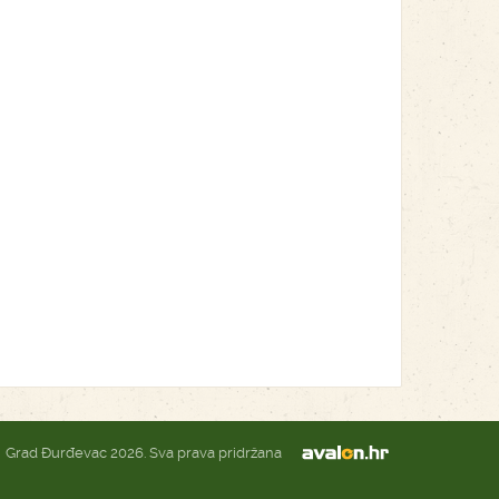
Grad Đurđevac 2026. Sva prava pridržana