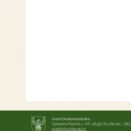
Ured Gradonačelnika
Stjepana Radića 1, HR-48350 Đurđevac, +385
grad@djurdjevac.hr