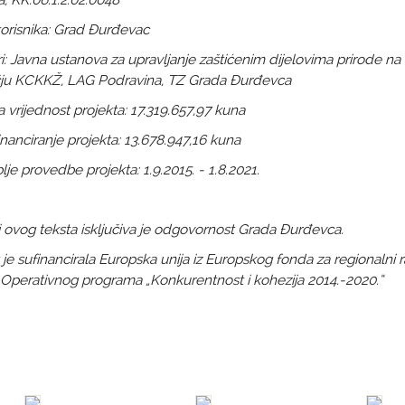
a, KK.06.1.2.02.0048
orisnika: Grad Đurđevac
i: Javna ustanova za upravljanje zaštićenim dijelovima prirode na
ju KCKKŽ, LAG Podravina, TZ Grada Đurđevca
vrijednost projekta: 17.319.657,97 kuna
nanciranje projekta: 13.678.947,16 kuna
je provedbe projekta: 1.9.2015. - 1.8.2021.
 ovog teksta isključiva je odgovornost Grada Đurđevca.
 je sufinancirala Europska unija iz Europskog fonda za regionalni r
 Operativnog programa „Konkurentnost i kohezija 2014.-2020.“