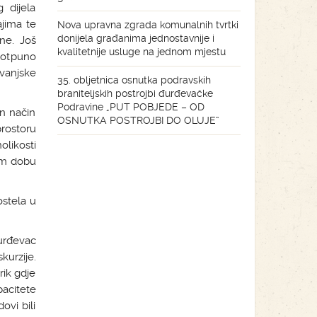
 dijela
ajima te
Nova upravna zgrada komunalnih tvrtki
donijela građanima jednostavnije i
ne. Još
kvalitetnije usluge na jednom mjestu
 potpuno
vanjske
35. obljetnica osnutka podravskih
braniteljskih postrojbi đurđevačke
Podravine „PUT POBJEDE – OD
an način
OSNUTKA POSTROJBI DO OLUJE“
rostoru
likosti
jem dobu
ostela u
urđevac
kurzije.
rik gdje
acitete
ovi bili