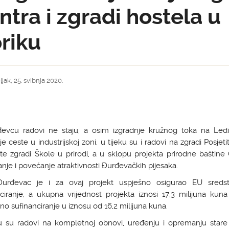
ntra i zgradi hostela u
riku
jak, 25. svibnja 2020.
evcu radovi ne staju, a osim izgradnje kružnog toka na Led
je ceste u industrijskoj zoni, u tijeku su i radovi na zgradi Posjeti
te zgradi Škole u prirodi, a u sklopu projekta prirodne baštine
anje i povećanje atraktivnosti Đurđevačkih pijesaka.
urđevac je i za ovaj projekt uspješno osigurao EU sreds
ciranje, a ukupna vrijednost projekta iznosi 17,3 milijuna kun
no sufinanciranje u iznosu od 16,2 milijuna kuna.
ku su radovi na kompletnoj obnovi, uređenju i opremanju stare