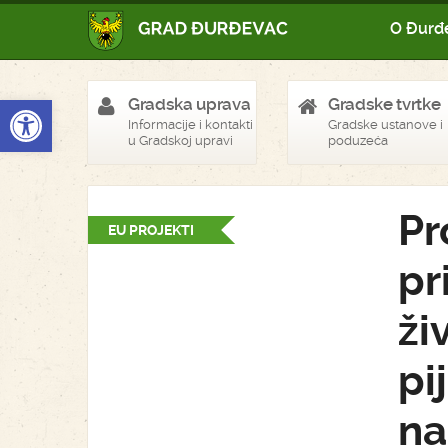
O Đurđ
Open toolbar
Gradska uprava
Gradske tvrtke
Informacije i kontakti
Gradske ustanove i
u Gradskoj upravi
poduzeća
Pr
EU PROJEKTI
pr
ži
pi
na