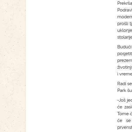
Prekrš
Podravi
modern
prošli 
uklonj
stolarije
Budući 
posjet
prezen
životin
i vrem
Radi se
Park šu
-Još j
će zasi
Tome će
će se 
prvenst