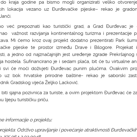
 do kraja godine pa bismo mogli organizirati veliko otvorenj
ičkih lokacija vezano uz Đurđevačke pijeske– rekao je gradon
Janči.
o već prepoznati kao turistički grad, a Grad Đurđevac je
nao važnost razvijanja kontinentalnog turizma i prezentacije pr
tava. Mi ćemo kroz ovaj projekt dodatno prezentirati Park šumu
ačke pijeske te prostor između Drave i Bilogore. Projekat 
sti, a jedno od najznačajnijih jest uređenje zgrade Prekršajnog
ja hostela. Sufinancirano je i sedam plaća, bit će tu virtualne an
 i svi će moći doživjeti Đurđevac punim plućima. Ovakvim pro
o uz bok hrvatske prirodne baštine- rekao je saborski zast
dnik Gradskog vijeća Željko Lacković.
biti sjajna pozivnica za turiste, a ovim projektom Đurđevac će za
u lijepu turističku priču.
 informacije o projektu:
rojekta: Održivo upravljanje i povećanje atraktivnosti Đurđevački