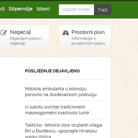
ti
Stipendije
Izbori
Natječaji
Prostorni plan
Objavljeni pozivi i
Informacije o
natječaji
prostornom planu
POSLJEDNJE OBJAVLJENO
Mobilna ambulanta u kolovozu
ponovno na đurđevačkom području
U subotu počinje tradicionalni
malonogometni kvartovski turnir
Taktičko- tehnički zbor oružanih snaga
RH u Đurđevcu- upoznajte Hrvatsku
vojsku izbliza