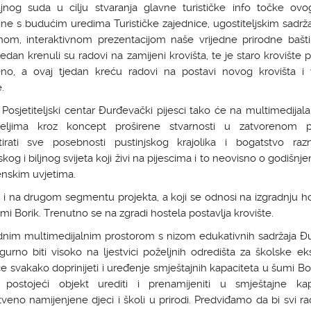
ajnog suda u cilju stvaranja glavne turističke info točke ovog
ne s budućim uredima Turističke zajednice, ugostiteljskim sadrž
om, interaktivnom prezentacijom naše vrijedne prirodne bašti
tjedan krenuli su radovi na zamijeni krovišta, te je staro krovište
eno, a ovaj tjedan kreću radovi na postavi novog krovišta i 
.
Posjetiteljski centar Đurđevački pijesci tako će na multimedijal
iteljima kroz koncept proširene stvarnosti u zatvorenom p
tirati sve posebnosti pustinjskog krajolika i bogatstvo razno
jskog i biljnog svijeta koji živi na pijescima i to neovisno o godišn
enskim uvjetima.
 i na drugom segmentu projekta, a koji se odnosi na izgradnju h
mi Borik. Trenutno se na zgradi hostela postavlja krovište.
ednim multimedijalnim prostorom s nizom edukativnih sadržaja Đ
gurno biti visoko na ljestvici poželjnih odredišta za školske eks
 svakako doprinijeti i uređenje smještajnih kapaciteta u šumi Bo
postojeći objekt urediti i prenamijeniti u smještajne kap
veno namijenjene djeci i školi u prirodi. Predviđamo da bi svi rad