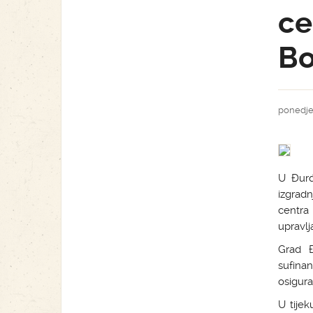
ce
Bo
ponedjel
U Đurđ
izgradn
centra 
upravlj
Grad Đ
sufinan
osigura
U tije