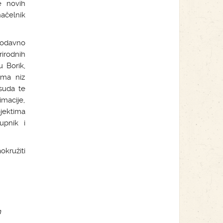
e novih
ačelnik
 odavno
irodnih
 Borik,
ima niz
 suda te
imacije,
jektima
upnik i
okružiti
h