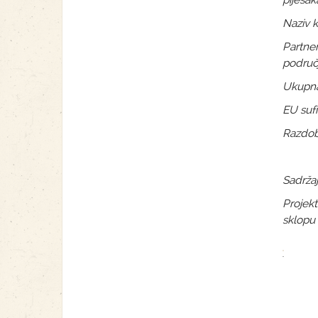
pijesak
Naziv k
Partner
područ
Ukupna 
EU sufi
Razdobl
Sadržaj
Projekt
sklopu