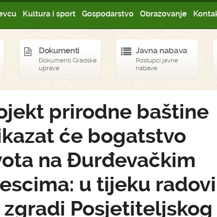
evcu
Kultura i sport
Gospodarstvo
Obrazovanje
Kontak
Dokumenti
Javna nabava
Dokumenti Gradske
Postupci javne
uprave
nabave
ojekt prirodne baštine
ikazat će bogatstvo
vota na Đurđevačkim
jescima: u tijeku radovi
 zgradi Posjetiteljskog