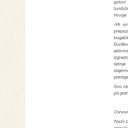
gotovi
turist
Hrvoje 
-Mi sm
prepoz
bogats
Đurđev
aktivno
izgradn
šetnje
stajem
predsje
Ovo će 
još jedn
Osnovne
Naziv p