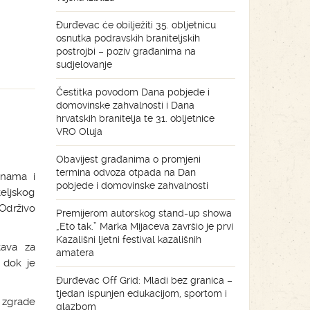
Đurđevac će obilježiti 35. obljetnicu
osnutka podravskih braniteljskih
postrojbi – poziv građanima na
sudjelovanje
Čestitka povodom Dana pobjede i
domovinske zahvalnosti i Dana
hrvatskih branitelja te 31. obljetnice
VRO Oluja
Obavijest građanima o promjeni
termina odvoza otpada na Dan
inama i
pobjede i domovinske zahvalnosti
teljskog
 Održivo
Premijerom autorskog stand-up showa
„Eto tak.” Marka Mijaceva završio je prvi
Kazališni ljetni festival kazališnih
tava za
amatera
a dok je
Đurđevac Off Grid: Mladi bez granica –
tjedan ispunjen edukacijom, sportom i
 zgrade
glazbom