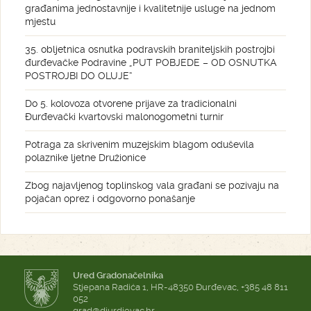
građanima jednostavnije i kvalitetnije usluge na jednom
mjestu
35. obljetnica osnutka podravskih braniteljskih postrojbi
đurđevačke Podravine „PUT POBJEDE – OD OSNUTKA
POSTROJBI DO OLUJE“
Do 5. kolovoza otvorene prijave za tradicionalni
Đurđevački kvartovski malonogometni turnir
Potraga za skrivenim muzejskim blagom oduševila
polaznike ljetne Družionice
Zbog najavljenog toplinskog vala građani se pozivaju na
pojačan oprez i odgovorno ponašanje
Ured Gradonačelnika
Stjepana Radića 1, HR-48350 Đurđevac, +385 48 811
052
grad@djurdjevac.hr