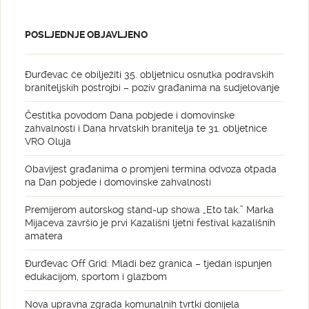
POSLJEDNJE OBJAVLJENO
Đurđevac će obilježiti 35. obljetnicu osnutka podravskih
braniteljskih postrojbi – poziv građanima na sudjelovanje
Čestitka povodom Dana pobjede i domovinske
zahvalnosti i Dana hrvatskih branitelja te 31. obljetnice
VRO Oluja
Obavijest građanima o promjeni termina odvoza otpada
na Dan pobjede i domovinske zahvalnosti
Premijerom autorskog stand-up showa „Eto tak.” Marka
Mijaceva završio je prvi Kazališni ljetni festival kazališnih
amatera
Đurđevac Off Grid: Mladi bez granica – tjedan ispunjen
edukacijom, sportom i glazbom
Nova upravna zgrada komunalnih tvrtki donijela