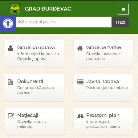
Open toolbar
Gradska uprava
Gradske tvrtke
Informacije i kontakti u
Gradske ustanove i
Gradskoj upravi
poduzeća
Dokumenti
Javna nabava
Dokumenti Gradske
Postupci javne nabave
uprave
Natječaji
Prostorni plan
Objavljeni pozivi i
Informacije o
natječaji
prostornom planu