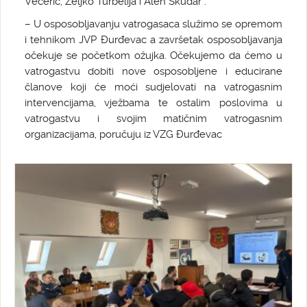
Večerić, Željko Turbelija i Alen Škudar .
– U osposobljavanju vatrogasaca služimo se opremom
i tehnikom JVP Đurđevac a završetak osposobljavanja
očekuje se početkom ožujka. Očekujemo da ćemo u
vatrogastvu dobiti nove osposobljene i educirane
članove koji će moći sudjelovati na vatrogasnim
intervencijama, vježbama te ostalim poslovima u
vatrogastvu i svojim matičnim vatrogasnim
organizacijama, poručuju iz VZG Đurđevac