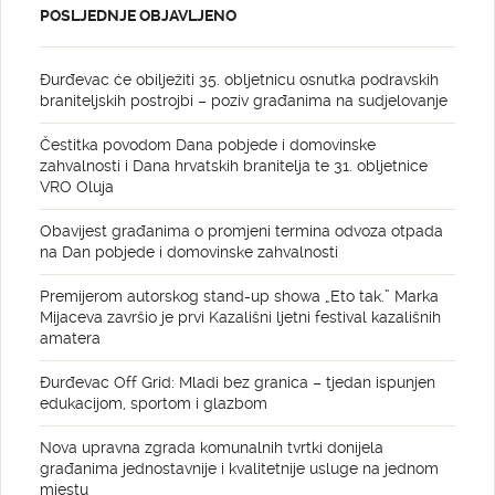
POSLJEDNJE OBJAVLJENO
Đurđevac će obilježiti 35. obljetnicu osnutka podravskih
braniteljskih postrojbi – poziv građanima na sudjelovanje
Čestitka povodom Dana pobjede i domovinske
zahvalnosti i Dana hrvatskih branitelja te 31. obljetnice
VRO Oluja
Obavijest građanima o promjeni termina odvoza otpada
na Dan pobjede i domovinske zahvalnosti
Premijerom autorskog stand-up showa „Eto tak.” Marka
Mijaceva završio je prvi Kazališni ljetni festival kazališnih
amatera
Đurđevac Off Grid: Mladi bez granica – tjedan ispunjen
edukacijom, sportom i glazbom
Nova upravna zgrada komunalnih tvrtki donijela
građanima jednostavnije i kvalitetnije usluge na jednom
mjestu