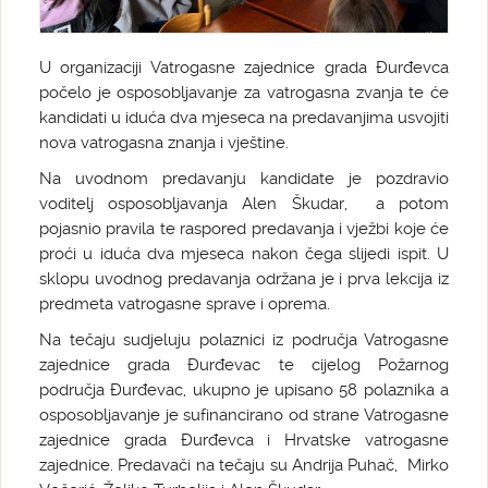
U organizaciji Vatrogasne zajednice grada Đurđevca
počelo je osposobljavanje za vatrogasna zvanja te će
kandidati u iduća dva mjeseca na predavanjima usvojiti
nova vatrogasna znanja i vještine.
Na uvodnom predavanju kandidate je pozdravio
voditelj osposobljavanja Alen Škudar, a potom
pojasnio pravila te raspored predavanja i vježbi koje će
proći u iduća dva mjeseca nakon čega slijedi ispit. U
sklopu uvodnog predavanja održana je i prva lekcija iz
predmeta vatrogasne sprave i oprema.
Na tečaju sudjeluju polaznici iz područja Vatrogasne
zajednice grada Đurđevac te cijelog Požarnog
područja Đurđevac, ukupno je upisano 58 polaznika a
osposobljavanje je sufinancirano od strane Vatrogasne
zajednice grada Đurđevca i Hrvatske vatrogasne
zajednice. Predavači na tečaju su Andrija Puhač, Mirko