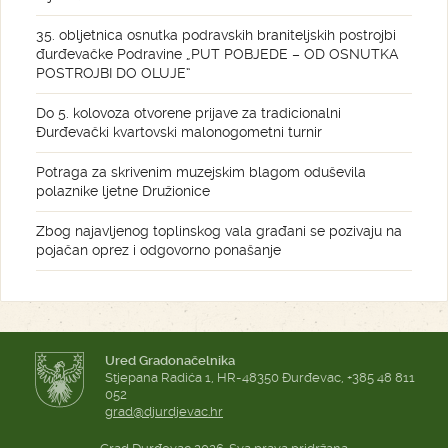
35. obljetnica osnutka podravskih braniteljskih postrojbi
đurđevačke Podravine „PUT POBJEDE – OD OSNUTKA
POSTROJBI DO OLUJE“
Do 5. kolovoza otvorene prijave za tradicionalni
Đurđevački kvartovski malonogometni turnir
Potraga za skrivenim muzejskim blagom oduševila
polaznike ljetne Družionice
Zbog najavljenog toplinskog vala građani se pozivaju na
pojačan oprez i odgovorno ponašanje
Ured Gradonačelnika
Stjepana Radića 1, HR-48350 Đurđevac, +385 48 811
052
grad@djurdjevac.hr