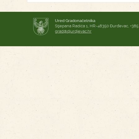
Ured Gradonačelnika
Stjepana Radića 1, HR-48350 Đurđevac, +385
grad@djurdjevac.hr