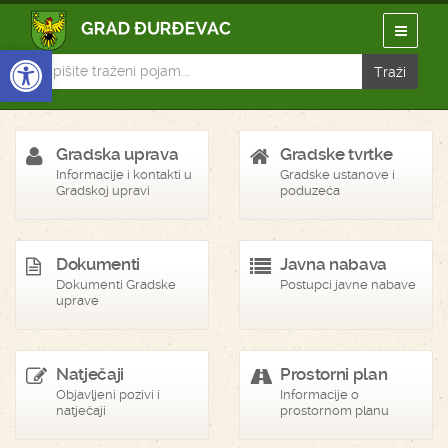
Open toolbar
Gradska uprava
Gradske tvrtke
Informacije i kontakti u
Gradske ustanove i
Gradskoj upravi
poduzeća
Dokumenti
Javna nabava
Dokumenti Gradske
Postupci javne nabave
uprave
Natječaji
Prostorni plan
Objavljeni pozivi i
Informacije o
natječaji
prostornom planu