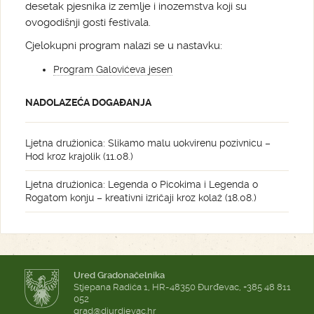
desetak pjesnika iz zemlje i inozemstva koji su
ovogodišnji gosti festivala.
Cjelokupni program nalazi se u nastavku:
Program Galovićeva jesen
NADOLAZEĆA DOGAĐANJA
Ljetna družionica: Slikamo malu uokvirenu pozivnicu –
Hod kroz krajolik (11.08.)
Ljetna družionica: Legenda o Picokima i Legenda o
Rogatom konju – kreativni izričaji kroz kolaž (18.08.)
Ured Gradonačelnika
Stjepana Radića 1, HR-48350 Đurđevac, +385 48 811
052
grad@djurdjevac.hr