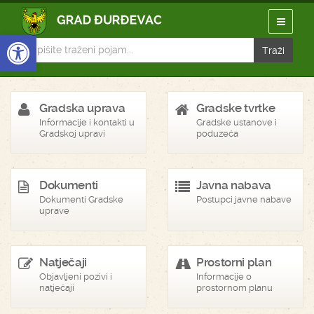
Open toolbar
Gradska uprava
Gradske tvrtke
Informacije i kontakti u
Gradske ustanove i
Gradskoj upravi
poduzeća
Dokumenti
Javna nabava
Dokumenti Gradske
Postupci javne nabave
uprave
Natječaji
Prostorni plan
Objavljeni pozivi i
Informacije o
natječaji
prostornom planu