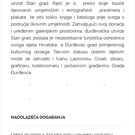
utvrdi Stari grad. Riječ je o preko dvije tisuće
darovanih umjetničkih i etnografskih predmeta i
plakata te isto toliko knjiga i kataloga prije svega s
područja likovnih umjetnosti. Zahvaljujući ovoj donaciji
i uređenim galerijskim prostorima, đurđevačka utvrda
Stari grad, postala je nezaobilazna turistička odrednica
ovoga dijela Hrvatske, a Đurđevac grad primjerenog
kulturnog dosega. Takvom statusu dobrim dijelom
može se zahvaliti i Ivanu Lackoviću Croati, slikaru,
grafičaru, kolekcionaru i počasnom građaninu Grada
Đurđevca.
NADOLAZEĆA DOGAĐANJA
Ljetna družionica: Slikamo malu uokvirenu pozivnicu –