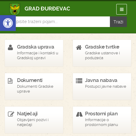
Open toolbar
Gradska uprava
Gradske tvrtke
Informacije i kontakti u
Gradske ustanove i
Gradskoj upravi
poduzeća
Dokumenti
Javna nabava
Dokumenti Gradske
Postupci javne nabave
uprave
Natječaji
Prostorni plan
Objavljeni pozivi i
Informacije o
natječaji
prostornom planu