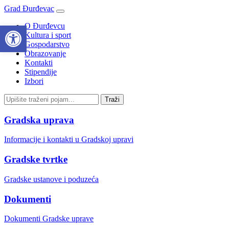
Grad Đurđevac
Open toolbar
O Đurđevcu
Kultura i sport
Gospodarstvo
Obrazovanje
Kontakti
Stipendije
Izbori
Gradska uprava
Informacije i kontakti u Gradskoj upravi
Gradske tvrtke
Gradske ustanove i poduzeća
Dokumenti
Dokumenti Gradske uprave