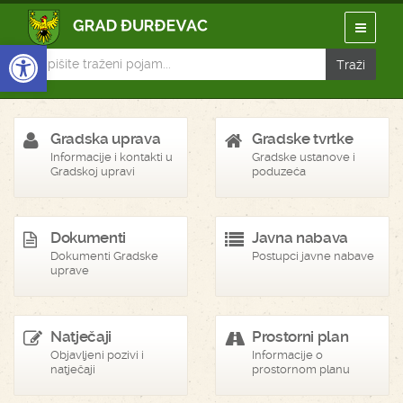
Open toolbar
Gradska uprava
Gradske tvrtke
Informacije i kontakti u
Gradske ustanove i
Gradskoj upravi
poduzeća
Dokumenti
Javna nabava
Dokumenti Gradske
Postupci javne nabave
uprave
Natječaji
Prostorni plan
Objavljeni pozivi i
Informacije o
natječaji
prostornom planu