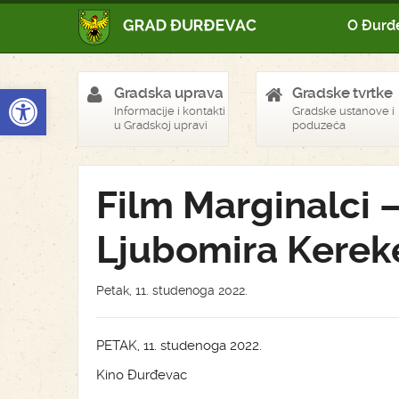
O Đurđ
Open toolbar
Gradska uprava
Gradske tvrtke
Informacije i kontakti
Gradske ustanove i
u Gradskoj upravi
poduzeća
Film Marginalci –
Ljubomira Kerek
Petak, 11. studenoga 2022.
PETAK, 11. studenoga 2022.
Kino Đurđevac