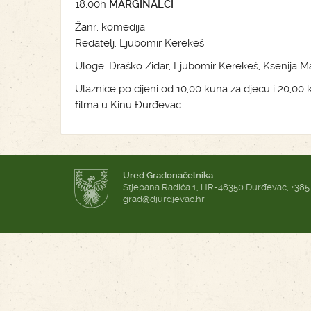
18,00h
MARGINALCI
Žanr: komedija
Redatelj: Ljubomir Kerekeš
Uloge: Draško Zidar, Ljubomir Kerekeš, Ksenija M
Ulaznice po cijeni od 10,00 kuna za djecu i 20,00
filma u Kinu Đurđevac.
Ured Gradonačelnika
Stjepana Radića 1, HR-48350 Đurđevac, +385
grad@djurdjevac.hr