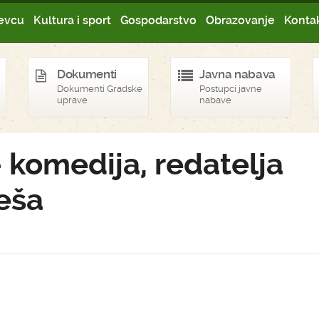
evcu
Kultura i sport
Gospodarstvo
Obrazovanje
Kontak
Dokumenti
Javna nabava
Dokumenti Gradske
Postupci javne
uprave
nabave
 komedija, redatelja
eša