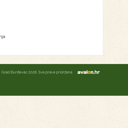
nja
Grad Đurđevac 2026. Sva prava pridržana