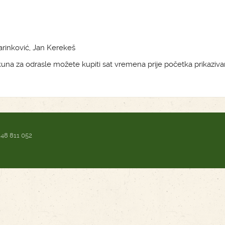
arinković, Jan Kerekeš
 kuna za odrasle možete kupiti sat vremena prije početka prikaziva
 48 811 052