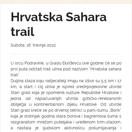
Hrvatska Sahara
trail
Subota, 16. travnja 2022.
U srcu Podravine, u Gradu Đurđevcu ove godine će se po
prvi puta održati trail utrka pod nazivom “Hrvatska sahara
trail”.
Duljina staza koju natjecatelji imaju na izbor su 5,5 km i 17
km, a start i cilj utrka je ispred srednjovjekovne utvrde
Stari grad koja je spomenik kulture Republike Hrvatske i
jedna od najsačuvanijih utvrda gotičko-renesansnih
obilježja u kontinentalnom dijelu Hrvatske. Od utvrde
Stari grad kreće se po drvenoj šetnici u park-šumu „Borik“
koja je stotinjak godina stara borova i bagremova šuma s
razgranatom mrežom puteljaka i uređenom trim-stazom,
a nastala je ljudskom aktivnošću pošumljavanja i