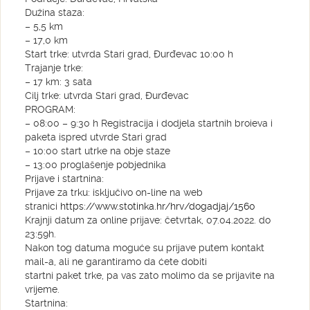
Dužina staza:
– 5,5 km
– 17,0 km
Start trke: utvrda Stari grad, Đurđevac 10:00 h
Trajanje trke:
– 17 km: 3 sata
Cilj trke: utvrda Stari grad, Đurđevac
PROGRAM:
– 08:00 – 9:30 h Registracija i dodjela startnih broieva i
paketa ispred utvrde Stari grad
– 10:00 start utrke na obje staze
– 13:00 proglašenje pobjednika
Prijave i startnina:
Prijave za trku: isključivo on-line na web
stranici
https://www.stotinka.hr/hrv/dogadjaj/1560
Krajnji datum za online prijave: četvrtak, 07.04.2022. do
23:59h.
Nakon tog datuma moguće su prijave putem kontakt
mail-a, ali ne garantiramo da ćete dobiti
startni paket trke, pa vas zato molimo da se prijavite na
vrijeme.
Startnina: