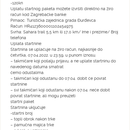
-120kn
Uplatu startnog paketa možete izvršiti direktno na žiro
račun kod Zagrebačke banke:
Pimaoc: Turistička zajednica grada Đurđevca
Račun: HR4123600001102454975
Svrha: Sahara trail 5,5 km ili 17,0 km/ Ime i prezime/ Broj
telefona
Uplata startnine:
Startnina se uplaćuje na žiro račun, najkasnije do
četvrtka, 07.04.2022. u 23:59, u punom iznosu.
– takmičare koji pošalju prijavu, a ne uplate startninu do
navedenog datuma smatrat
ćemo odustalima.
– takmičari koji odustanu do 07.04. dobit će povrat
startnine
– svi takmičari koji odustanu nakon 07.04. neće dobit
povrat startnine, ali mogu preuzeti
startni paket
Startnina uključuje:
-startni broj
– topli obrok nakon trke
– pamučna majica trke