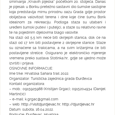
smirivanja „Krvavih pijeska“ početkom 20. stoljeća. Danas
je pijesak u Boriku pretežno sastavni dio šumske sastojine
koja predstavlja mirnu prirodnu oazu Grada gdje prostor
obilježava valovitost terena i dine koje čine šumu Borik
idealnom za rekreaciju. Podloga staza su utabani i
uređeni šumski putevi i puteljci, a staze su relativno ravne
te na pojedinim dijelovima blago valovite.
Na stazi od 5,5 km neće biti okrijepih stanica, dok će na
stazi od 17 km biti postavljene 2 okrijepne stanice. Staze
su označene sa trakicama, a na svim križanjima će biti
postavljene strelice. Osigurano je elektroničko mjerenje
vremena preko sustava Stotinka.hr, gdje se ujedno može
izvršiti i prijava.
OSNOVNE INFORMACIJE:
Ime trke: Hrvatska Sahara trail 2022.
Organizator: Turistička zajednica grada Đurđevca
Kontakt organizatora:
– mob.: 0915925988 (Kristijan Grgac); 0915204934 (Danijel
Martinčić)
– e-mail: k.grgac@gmail.com
– web:
http://visitdjurdjevac.hr
;
http://djurdjevac.hr
Datum: subota, 16.04.2022.
Područje: Đurđevac, Hrvatska