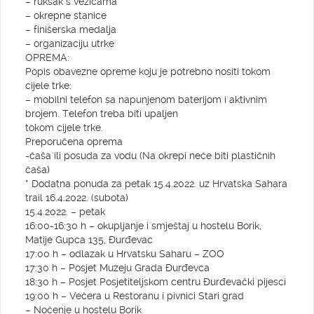
– ruksak s vezicama
– okrepne stanice
– finišerska medalja
– organizaciju utrke
OPREMA:
Popis obavezne opreme koju je potrebno nositi tokom
cijele trke:
– mobilni telefon sa napunjenom baterijom i aktivnim
brojem. Telefon treba biti upaljen
tokom cijele trke.
Preporučena oprema
-čaša ili posuda za vodu (Na okrepi neće biti plastičnih
čaša)
* Dodatna ponuda za petak 15.4.2022. uz Hrvatska Sahara
trail 16.4.2022. (subota)
15.4.2022. – petak
16:00-16:30 h – okupljanje i smještaj u hostelu Borik,
Matije Gupca 135, Đurđevac
17:00 h – odlazak u Hrvatsku Saharu – ZOO
17:30 h – Posjet Muzeju Grada Đurđevca
18:30 h – Posjet Posjetiteljskom centru Đurđevački pijesci
19:00 h – Večera u Restoranu i pivnici Stari grad
– Noćenje u hostelu Borik