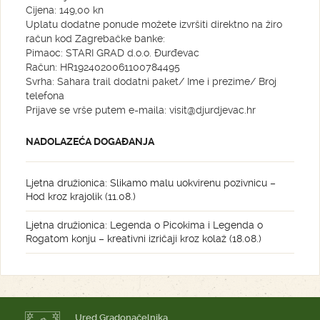
Cijena: 149,00 kn
Uplatu dodatne ponude možete izvršiti direktno na žiro
račun kod Zagrebačke banke:
Pimaoc: STARI GRAD d.o.o. Đurđevac
Račun: HR1924020061100784495
Svrha: Sahara trail dodatni paket/ Ime i prezime/ Broj
telefona
Prijave se vrše putem e-maila: visit@djurdjevac.hr
NADOLAZEĆA DOGAĐANJA
Ljetna družionica: Slikamo malu uokvirenu pozivnicu –
Hod kroz krajolik (11.08.)
Ljetna družionica: Legenda o Picokima i Legenda o
Rogatom konju – kreativni izričaji kroz kolaž (18.08.)
Ured Gradonačelnika