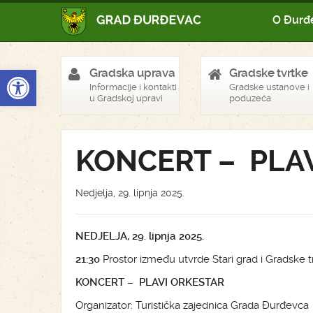
O Đurđ
Open toolbar
Gradska uprava
Gradske tvrtke
Informacije i kontakti
Gradske ustanove i
u Gradskoj upravi
poduzeća
KONCERT – PLA
Nedjelja, 29. lipnja 2025.
NEDJELJA, 29. lipnja 2025.
21:30
Prostor između utvrde Stari grad i Gradske t
KONCERT – PLAVI ORKESTAR
Organizator: Turistička zajednica Grada Đurđevca