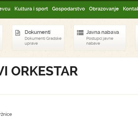
evcu
Kultura i sport
Gospodarstvo
Obrazovanje
Kontak
Dokumenti
Javna nabava
Dokumenti Gradske
Postupci javne
uprave
nabave
VI ORKESTAR
ržnice