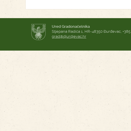
Ured Gradonačelnika
Stjepana Radića 1, HR-48350 Đurđevac, +385
grad@djurdjevac.hr