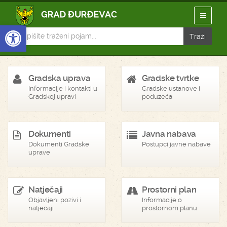
Open toolbar
Gradska uprava
Gradske tvrtke
Informacije i kontakti u
Gradske ustanove i
Gradskoj upravi
poduzeća
Dokumenti
Javna nabava
Dokumenti Gradske
Postupci javne nabave
uprave
Natječaji
Prostorni plan
Objavljeni pozivi i
Informacije o
natječaji
prostornom planu