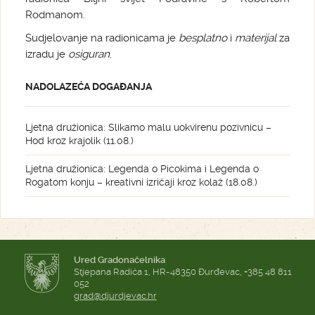
Rodmanom.
Sudjelovanje na radionicama je
besplatno
i
materijal
za
izradu je
osiguran
.
NADOLAZEĆA DOGAĐANJA
Ljetna družionica: Slikamo malu uokvirenu pozivnicu –
Hod kroz krajolik (11.08.)
Ljetna družionica: Legenda o Picokima i Legenda o
Rogatom konju – kreativni izričaji kroz kolaž (18.08.)
Ured Gradonačelnika
Stjepana Radića 1, HR-48350 Đurđevac, +385 48 811
052
grad@djurdjevac.hr