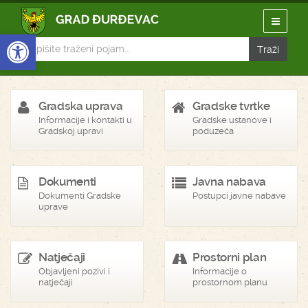
Open toolbar
Gradska uprava
Gradske tvrtke
Informacije i kontakti u
Gradske ustanove i
Gradskoj upravi
poduzeća
Dokumenti
Javna nabava
Dokumenti Gradske
Postupci javne nabave
uprave
Natječaji
Prostorni plan
Objavljeni pozivi i
Informacije o
natječaji
prostornom planu