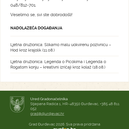
048/812-701.
Veselimo se, svi ste dobrodošli!
NADOLAZEĆA DOGAĐANJA
Ljetna družionica: Slikamo malu uokvirenu pozivnicu –
Hod kroz krajolik (11.08.)
Ljetna družionica: Legenda o Picokima i Legenda o
Rogatom konju – kreativni izričaji kroz kolaž (18.08.)
Ured Gradonačelnika
Stjepana Radića 1, HR-48350 Đurđevac, +385 48 811
052
grad@djurdjevac.hr
Grad Đurđevac 2026. Sva prava pridržana