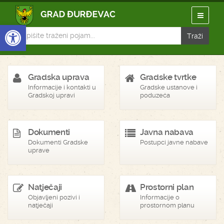
Open toolbar
Gradska uprava
Gradske tvrtke
Informacije i kontakti u
Gradske ustanove i
Gradskoj upravi
poduzeća
Dokumenti
Javna nabava
Dokumenti Gradske
Postupci javne nabave
uprave
Natječaji
Prostorni plan
Objavljeni pozivi i
Informacije o
natječaji
prostornom planu