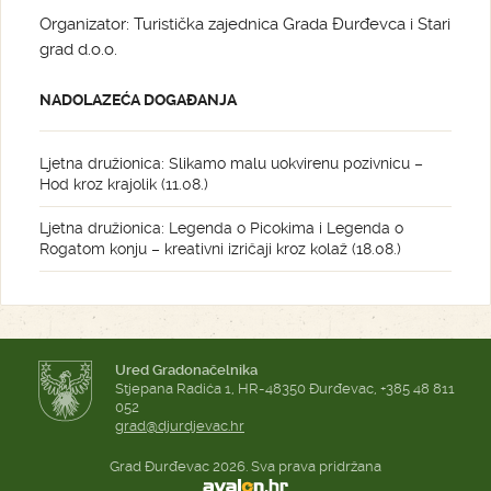
Organizator: Turistička zajednica Grada Đurđevca i Stari
grad d.o.o.
NADOLAZEĆA DOGAĐANJA
Ljetna družionica: Slikamo malu uokvirenu pozivnicu –
Hod kroz krajolik (11.08.)
Ljetna družionica: Legenda o Picokima i Legenda o
Rogatom konju – kreativni izričaji kroz kolaž (18.08.)
Ured Gradonačelnika
Stjepana Radića 1, HR-48350 Đurđevac, +385 48 811
052
grad@djurdjevac.hr
Grad Đurđevac 2026. Sva prava pridržana