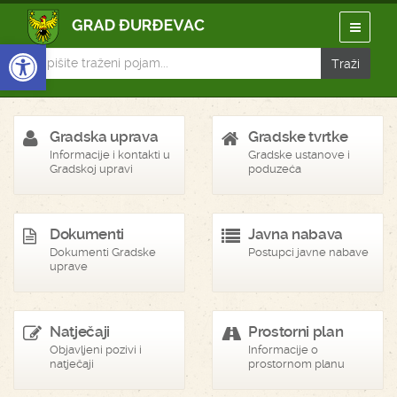
Open toolbar
Gradska uprava
Gradske tvrtke
Informacije i kontakti u
Gradske ustanove i
Gradskoj upravi
poduzeća
Dokumenti
Javna nabava
Dokumenti Gradske
Postupci javne nabave
uprave
Natječaji
Prostorni plan
Objavljeni pozivi i
Informacije o
natječaji
prostornom planu