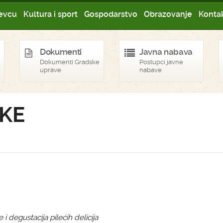
evcu
Kultura i sport
Gospodarstvo
Obrazovanje
Kontak
Dokumenti
Javna nabava
Dokumenti Gradske
Postupci javne
uprave
nabave
OKE
 i degustacija pilećih delicija