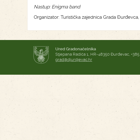
Nastup: Enigma band
Organizator: Turistička zajednica Grada Đurđevca,
Ured Gradonačelnika
Stjepana Radića 1, HR-48350 Đurđevac, +385
grad@djurdjevac.hr