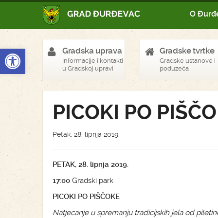
O Đurđ
Open toolbar
Gradska uprava
Gradske tvrtke
Informacije i kontakti
Gradske ustanove i
u Gradskoj upravi
poduzeća
PICOKI PO PIŠČ
Petak, 28. lipnja 2019.
PETAK, 28. lipnja 2019.
17:00
Gradski park
PICOKI PO PIŠČOKE
Natjecanje u spremanju tradicijskih jela od piletine