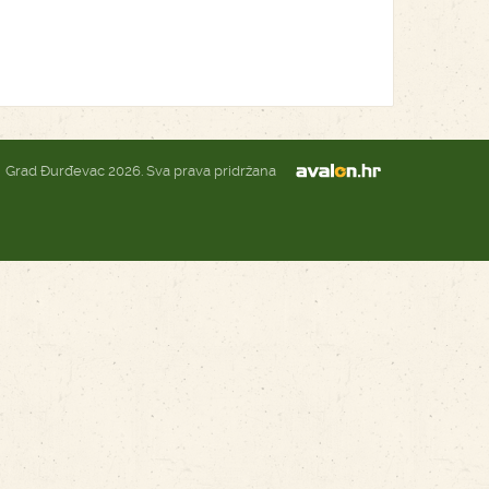
Grad Đurđevac 2026. Sva prava pridržana