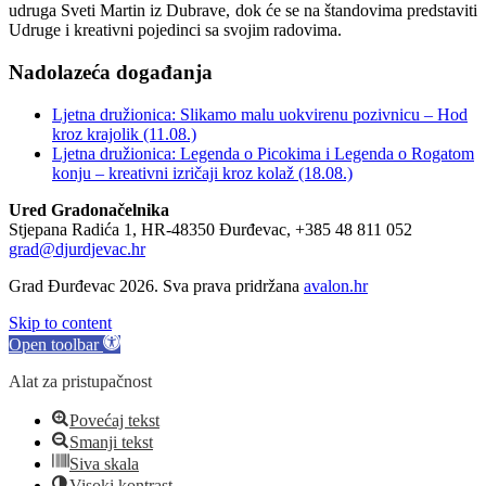
udruga Sveti Martin iz Dubrave, dok će se na štandovima predstaviti
Udruge i kreativni pojedinci sa svojim radovima.
Nadolazeća događanja
Ljetna družionica: Slikamo malu uokvirenu pozivnicu – Hod
kroz krajolik (11.08.)
Ljetna družionica: Legenda o Picokima i Legenda o Rogatom
konju – kreativni izričaji kroz kolaž (18.08.)
Ured Gradonačelnika
Stjepana Radića 1, HR-48350 Đurđevac, +385 48 811 052
grad@djurdjevac.hr
Grad Đurđevac 2026. Sva prava pridržana
avalon.hr
Skip to content
Open toolbar
Alat za pristupačnost
Povećaj tekst
Smanji tekst
Siva skala
Visoki kontrast