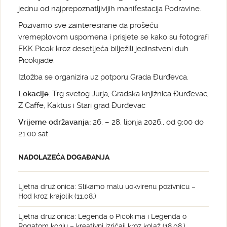
jednu od najprepoznatljivijih manifestacija Podravine.
Pozivamo sve zainteresirane da prošeću
vremeplovom uspomena i prisjete se kako su fotografi
FKK Picok kroz desetljeća bilježili jedinstveni duh
Picokijade.
Izložba se organizira uz potporu Grada Đurđevca.
Lokacije:
Trg svetog Jurja, Gradska knjižnica Đurđevac,
Z Caffe, Kaktus i Stari grad Đurđevac
Vrijeme održavanja:
26. – 28. lipnja 2026., od 9:00 do
21:00 sat
NADOLAZEĆA DOGAĐANJA
Ljetna družionica: Slikamo malu uokvirenu pozivnicu –
Hod kroz krajolik (11.08.)
Ljetna družionica: Legenda o Picokima i Legenda o
Rogatom konju – kreativni izričaji kroz kolaž (18.08.)