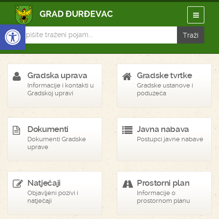
Open toolbar
Gradska uprava
Gradske tvrtke
Informacije i kontakti u
Gradske ustanove i
Gradskoj upravi
poduzeća
Dokumenti
Javna nabava
Dokumenti Gradske
Postupci javne nabave
uprave
Natječaji
Prostorni plan
Objavljeni pozivi i
Informacije o
natječaji
prostornom planu