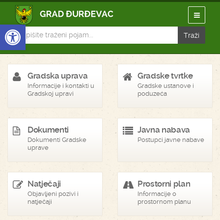
Open toolbar
Gradska uprava
Gradske tvrtke
Informacije i kontakti u
Gradske ustanove i
Gradskoj upravi
poduzeća
Dokumenti
Javna nabava
Dokumenti Gradske
Postupci javne nabave
uprave
Natječaji
Prostorni plan
Objavljeni pozivi i
Informacije o
natječaji
prostornom planu