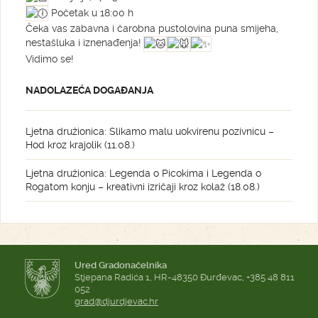
Početak u 18:00 h
Čeka vas zabavna i čarobna pustolovina puna smijeha,
nestašluka i iznenađenja!
Vidimo se!
NADOLAZEĆA DOGAĐANJA
Ljetna družionica: Slikamo malu uokvirenu pozivnicu –
Hod kroz krajolik (11.08.)
Ljetna družionica: Legenda o Picokima i Legenda o
Rogatom konju – kreativni izričaji kroz kolaž (18.08.)
Ured Gradonačelnika
Stjepana Radića 1, HR-48350 Đurđevac, +385 48 811
052
grad@djurdjevac.hr