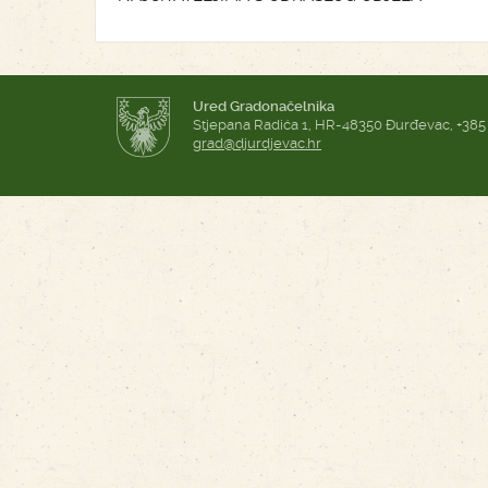
Ured Gradonačelnika
Stjepana Radića 1, HR-48350 Đurđevac, +385
grad@djurdjevac.hr