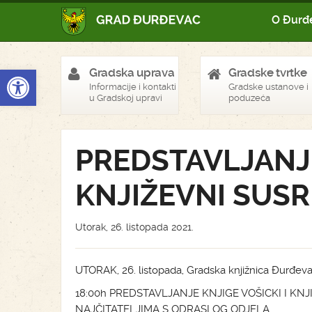
O Đurđ
Open toolbar
Gradska uprava
Gradske tvrtke
Informacije i kontakti
Gradske ustanove i
u Gradskoj upravi
poduzeća
PREDSTAVLJANJE
KNJIŽEVNI SUSR
Utorak, 26. listopada 2021.
UTORAK, 26. listopada, Gradska knjižnica Đurđev
18:00h PREDSTAVLJANJE KNJIGE VOŠICKI I K
NAJČITATELJIMA S ODRASLOG ODJELA