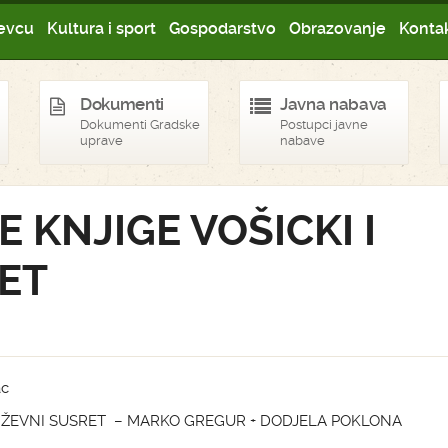
evcu
Kultura i sport
Gospodarstvo
Obrazovanje
Kontak
Dokumenti
Javna nabava
Dokumenti Gradske
Postupci javne
uprave
nabave
 KNJIGE VOŠICKI I
ET
ac
NJIŽEVNI SUSRET – MARKO GREGUR + DODJELA POKLONA