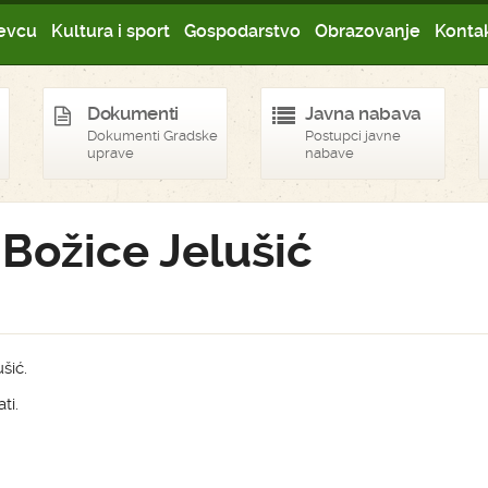
evcu
Kultura i sport
Gospodarstvo
Obrazovanje
Kontak
Dokumenti
Javna nabava
Dokumenti Gradske
Postupci javne
uprave
nabave
 Božice Jelušić
šić.
ti.