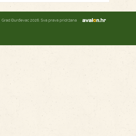
Grad Đurđevac 2026. Sva prava pridržana