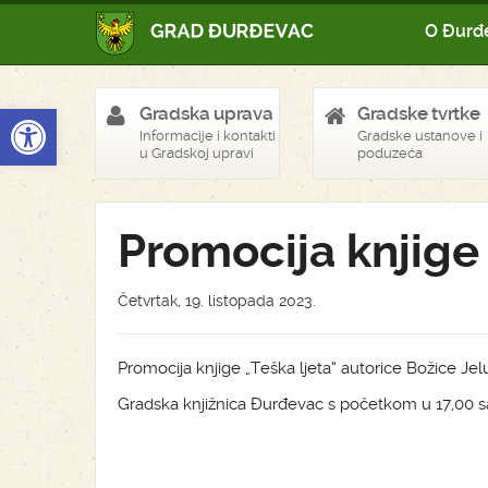
O Đurđ
Open toolbar
Gradska uprava
Gradske tvrtke
Informacije i kontakti
Gradske ustanove i
u Gradskoj upravi
poduzeća
Promocija knjige
Četvrtak, 19. listopada 2023.
Promocija knjige „Teška ljeta“ autorice Božice Jelu
Gradska knjižnica Đurđevac s početkom u 17,00 sa