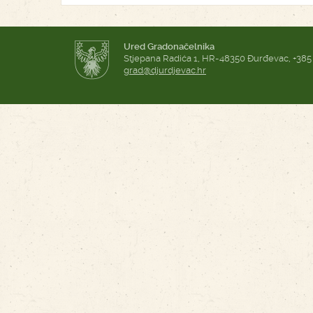
Ured Gradonačelnika
Stjepana Radića 1, HR-48350 Đurđevac, +385
grad@djurdjevac.hr