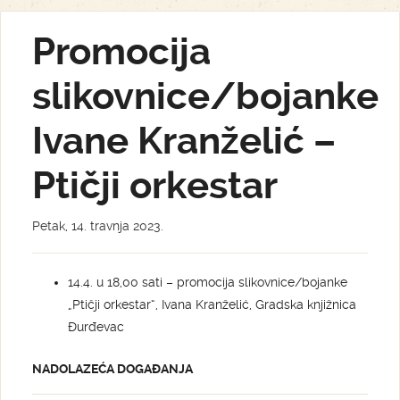
Promocija
slikovnice/bojanke
Ivane Kranželić –
Ptičji orkestar
Petak, 14. travnja 2023.
14.4. u 18,00 sati – promocija slikovnice/bojanke
„Ptičji orkestar“, Ivana Kranželić, Gradska knjižnica
Đurđevac
NADOLAZEĆA DOGAĐANJA