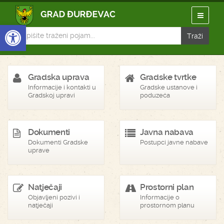
Open toolbar
Gradska uprava
Gradske tvrtke
Informacije i kontakti u
Gradske ustanove i
Gradskoj upravi
poduzeća
Dokumenti
Javna nabava
Dokumenti Gradske
Postupci javne nabave
uprave
Natječaji
Prostorni plan
Objavljeni pozivi i
Informacije o
natječaji
prostornom planu