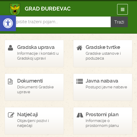
Open toolbar
Gradska uprava
Gradske tvrtke
Informacije i kontakti u
Gradske ustanove i
Gradskoj upravi
poduzeća
Dokumenti
Javna nabava
Dokumenti Gradske
Postupci javne nabave
uprave
Natječaji
Prostorni plan
Objavljeni pozivi i
Informacije o
natječaji
prostornom planu