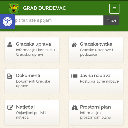
Open toolbar
Gradska uprava
Gradske tvrtke
Informacije i kontakti u
Gradske ustanove i
Gradskoj upravi
poduzeća
Dokumenti
Javna nabava
Dokumenti Gradske
Postupci javne nabave
uprave
Natječaji
Prostorni plan
Objavljeni pozivi i
Informacije o
natječaji
prostornom planu