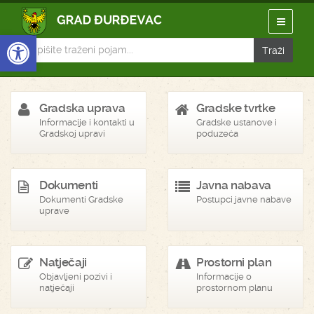
Open toolbar
Gradska uprava
Gradske tvrtke
Informacije i kontakti u
Gradske ustanove i
Gradskoj upravi
poduzeća
Dokumenti
Javna nabava
Dokumenti Gradske
Postupci javne nabave
uprave
Natječaji
Prostorni plan
Objavljeni pozivi i
Informacije o
natječaji
prostornom planu