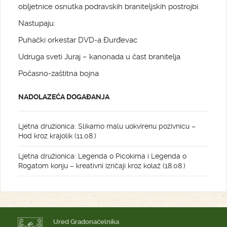
obljetnice osnutka podravskih braniteljskih postrojbi.
Nastupaju:
Puhački orkestar DVD-a Đurđevac
Udruga sveti Juraj – kanonada u čast branitelja
Počasno-zaštitna bojna
NADOLAZEĆA DOGAĐANJA
Ljetna družionica: Slikamo malu uokvirenu pozivnicu –
Hod kroz krajolik (11.08.)
Ljetna družionica: Legenda o Picokima i Legenda o
Rogatom konju – kreativni izričaji kroz kolaž (18.08.)
Ured Gradonačelnika