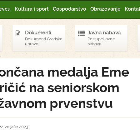
evcu
Kultura i sport
Gospodarstvo
Obrazovanje
Kontak
Dokumenti
Javna nabava
Dokumenti Gradske
Postupci javne
uprave
nabave
ončana medalja Eme
ričić na seniorskom
žavnom prvenstvu
22. veljače 2023.