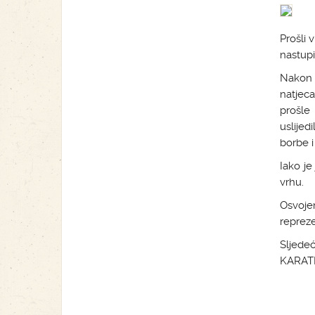
Prošli 
nastupi
Nakon 
natjeca
prošle 
uslije
borbe i
Iako je
vrhu.
Osvoje
repreze
Sljede
KARATE 