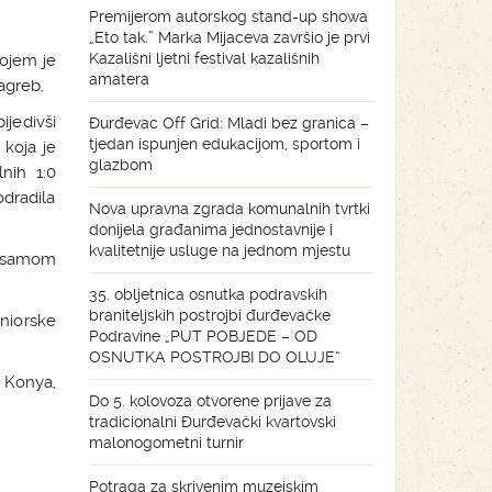
Premijerom autorskog stand-up showa
„Eto tak.” Marka Mijaceva završio je prvi
Kazališni ljetni festival kazališnih
kojem je
amatera
agreb.
jedivši
Đurđevac Off Grid: Mladi bez granica –
tjedan ispunjen edukacijom, sportom i
 koja je
glazbom
lnih 1:0
dradila
Nova upravna zgrada komunalnih tvrtki
donijela građanima jednostavnije i
kvalitetnije usluge na jednom mjestu
da samom
35. obljetnica osnutka podravskih
braniteljskih postrojbi đurđevačke
niorske
Podravine „PUT POBJEDE – OD
OSNUTKA POSTROJBI DO OLUJE“
 Konya,
Do 5. kolovoza otvorene prijave za
tradicionalni Đurđevački kvartovski
malonogometni turnir
Potraga za skrivenim muzejskim