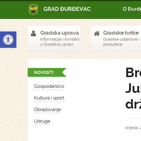
O Đurđ
Open toolbar
Gradska uprava
Gradske tvrtke
Informacije i kontakti
Gradske ustanove i
u Gradskoj upravi
poduzeća
Br
NOVOSTI
Ju
Gospodarstvo
Kultura i sport
dr
Obrazovanje
Udruge
srijeda, 