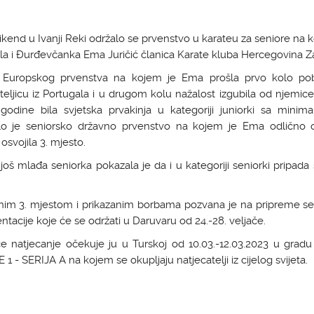
vikend u Ivanji Reki održalo se prvenstvo u karateu za seniore na 
la i Đurđevčanka Ema Juričić članica Karate kluba Hercegovina Z
Europskog prvenstva na kojem je Ema prošla prvo kolo pobi
teljicu iz Portugala i u drugom kolu nažalost izgubila od njemice
godine bila svjetska prvakinja u kategoriji juniorki sa minima
dilo je seniorsko državno prvenstvo na kojem je Ema odlično o
 osvojila 3. mjesto.
 još mlađa seniorka pokazala je da i u kategoriji seniorki pripa
nim 3. mjestom i prikazanim borbama pozvana je na pripreme se
ntacije koje će se održati u Daruvaru od 24.-28. veljače.
će natjecanje očekuje ju u Turskoj od 10.03.-12.03.2023 u gradu
1 - SERIJA A na kojem se okupljaju natjecatelji iz cijelog svijeta.