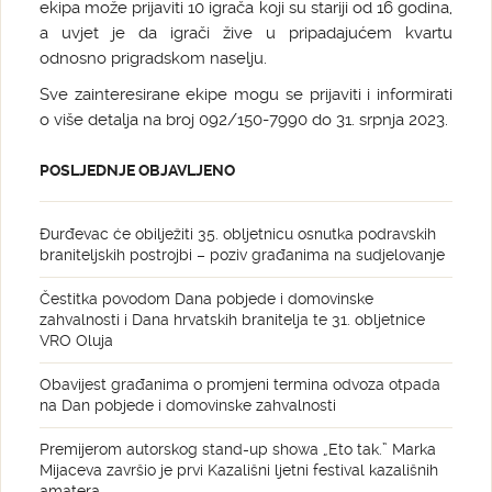
ekipa može prijaviti 10 igrača koji su stariji od 16 godina,
a uvjet je da igrači žive u pripadajućem kvartu
odnosno prigradskom naselju.
Sve zainteresirane ekipe mogu se prijaviti i informirati
o više detalja na broj 092/150-7990 do 31. srpnja 2023.
POSLJEDNJE OBJAVLJENO
Đurđevac će obilježiti 35. obljetnicu osnutka podravskih
braniteljskih postrojbi – poziv građanima na sudjelovanje
Čestitka povodom Dana pobjede i domovinske
zahvalnosti i Dana hrvatskih branitelja te 31. obljetnice
VRO Oluja
Obavijest građanima o promjeni termina odvoza otpada
na Dan pobjede i domovinske zahvalnosti
Premijerom autorskog stand-up showa „Eto tak.” Marka
Mijaceva završio je prvi Kazališni ljetni festival kazališnih
amatera