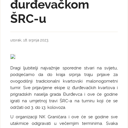
đurđevačkom
ŠRC-u
utorak, 18. srpnja 2023.
Dragi ljubitelji najvažnije sporedne stvari na svijetu,
podsjećamo da do kraja srpnja traju prijave za
ovogodišnji tradicionalni kvartovski malonogometni
turnir. Sve prijavljene ekipe iz đurđevačkih kvartova i
prigradskih naselja grada Đurđevca i ove će godine
igrati na umjetnoj travi ŠRC-a na turniru koji će se
održati od 3. do 13. kolovoza.
U organizaciji NK Graničara i ove će se godine sve
utakmice odigravati u večernjim terminima. Svaka