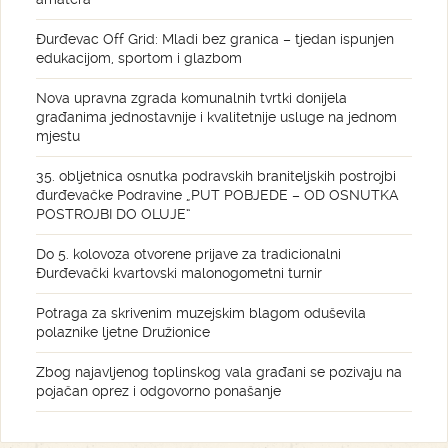
Đurđevac Off Grid: Mladi bez granica – tjedan ispunjen
edukacijom, sportom i glazbom
Nova upravna zgrada komunalnih tvrtki donijela
građanima jednostavnije i kvalitetnije usluge na jednom
mjestu
35. obljetnica osnutka podravskih braniteljskih postrojbi
đurđevačke Podravine „PUT POBJEDE – OD OSNUTKA
POSTROJBI DO OLUJE“
Do 5. kolovoza otvorene prijave za tradicionalni
Đurđevački kvartovski malonogometni turnir
Potraga za skrivenim muzejskim blagom oduševila
polaznike ljetne Družionice
Zbog najavljenog toplinskog vala građani se pozivaju na
pojačan oprez i odgovorno ponašanje