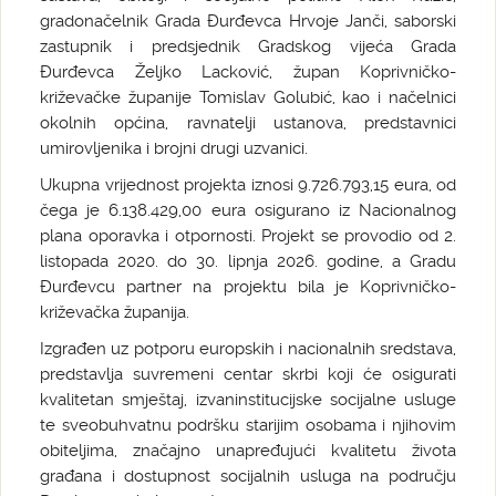
gradonačelnik Grada Đurđevca Hrvoje Janči, saborski
zastupnik i predsjednik Gradskog vijeća Grada
Đurđevca Željko Lacković, župan Koprivničko-
križevačke županije Tomislav Golubić, kao i načelnici
okolnih općina, ravnatelji ustanova, predstavnici
umirovljenika i brojni drugi uzvanici.
Ukupna vrijednost projekta iznosi 9.726.793,15 eura, od
čega je 6.138.429,00 eura osigurano iz Nacionalnog
plana oporavka i otpornosti. Projekt se provodio od 2.
listopada 2020. do 30. lipnja 2026. godine, a Gradu
Đurđevcu partner na projektu bila je Koprivničko-
križevačka županija.
Izgrađen uz potporu europskih i nacionalnih sredstava,
predstavlja suvremeni centar skrbi koji će osigurati
kvalitetan smještaj, izvaninstitucijske socijalne usluge
te sveobuhvatnu podršku starijim osobama i njihovim
obiteljima, značajno unapređujući kvalitetu života
građana i dostupnost socijalnih usluga na području