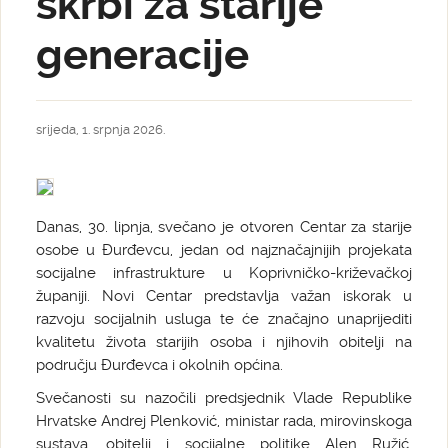
skrbi za starije
generacije
srijeda, 1. srpnja 2026.
Danas, 30. lipnja, svečano je otvoren Centar za starije
osobe u Đurđevcu, jedan od najznačajnijih projekata
socijalne infrastrukture u Koprivničko-križevačkoj
županiji. Novi Centar predstavlja važan iskorak u
razvoju socijalnih usluga te će značajno unaprijediti
kvalitetu života starijih osoba i njihovih obitelji na
području Đurđevca i okolnih općina.
Svečanosti su nazočili predsjednik Vlade Republike
Hrvatske Andrej Plenković, ministar rada, mirovinskoga
sustava, obitelji i socijalne politike Alen Ružić,