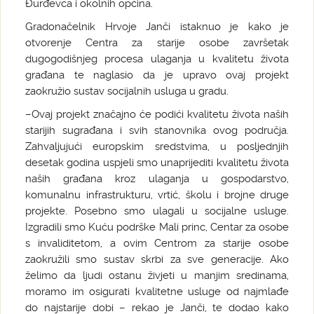
Đurđevca i okolnih općina.
Gradonačelnik Hrvoje Janči istaknuo je kako je
otvorenje Centra za starije osobe završetak
dugogodišnjeg procesa ulaganja u kvalitetu života
građana te naglasio da je upravo ovaj projekt
zaokružio sustav socijalnih usluga u gradu.
–Ovaj projekt značajno će podići kvalitetu života naših
starijih sugrađana i svih stanovnika ovog područja.
Zahvaljujući europskim sredstvima, u posljednjih
desetak godina uspjeli smo unaprijediti kvalitetu života
naših građana kroz ulaganja u gospodarstvo,
komunalnu infrastrukturu, vrtić, školu i brojne druge
projekte. Posebno smo ulagali u socijalne usluge.
Izgradili smo Kuću podrške Mali princ, Centar za osobe
s invaliditetom, a ovim Centrom za starije osobe
zaokružili smo sustav skrbi za sve generacije. Ako
želimo da ljudi ostanu živjeti u manjim sredinama,
moramo im osigurati kvalitetne usluge od najmlađe
do najstarije dobi – rekao je Janči, te dodao kako