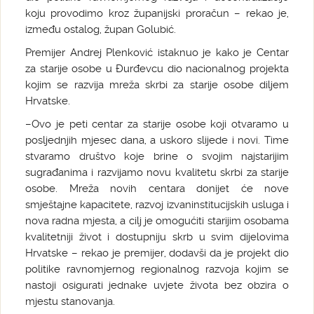
koju provodimo kroz županijski proračun – rekao je,
između ostalog, župan Golubić.
Premijer Andrej Plenković istaknuo je kako je Centar
za starije osobe u Đurđevcu dio nacionalnog projekta
kojim se razvija mreža skrbi za starije osobe diljem
Hrvatske.
–Ovo je peti centar za starije osobe koji otvaramo u
posljednjih mjesec dana, a uskoro slijede i novi. Time
stvaramo društvo koje brine o svojim najstarijim
sugrađanima i razvijamo novu kvalitetu skrbi za starije
osobe. Mreža novih centara donijet će nove
smještajne kapacitete, razvoj izvaninstitucijskih usluga i
nova radna mjesta, a cilj je omogućiti starijim osobama
kvalitetniji život i dostupniju skrb u svim dijelovima
Hrvatske – rekao je premijer, dodavši da je projekt dio
politike ravnomjernog regionalnog razvoja kojim se
nastoji osigurati jednake uvjete života bez obzira o
mjestu stanovanja.