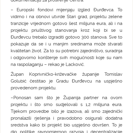
dokumentaciju za proširenje Centra.
– Europski fondovi mijenjaju izgled Đurđevca. To
vidimo i na obnovi utvrde Stari grad, projektu zelene
tranzicije vrijednom gotovo šest milijuna eura, ali i na
projektu priuštivog stanovanja kroz koji bi se u
Đurđevcu trebalo izgraditi gotovo 300 stanova. Sve to
pokazuje da se i u manjim sredinama može stvarati
kvalitetan život. Za to su potrebni zajedništvo, suradnja
i odgovorno korištenje svih mogućnosti koje su nam
na raspolaganju – rekao je Lacković.
Župan Koprivničko-križevačke županije Tomislav
Golubić čestitao je Gradu Đurđevcu na uspješno
provedenom projektu.
–Ponosan sam što je Županija partner na ovom
projektu i što smo sudjelovali s 1,2 milijuna eura.
Tijekom provedbe bilo je izazova, ali smo zajednički
pronalazili rješenja i pravodobno osigurali dodatna
sredstva kako bi projekt bio uspješno dovršen. To je
dio politike ravnomjernog razvoja i decentralizacije