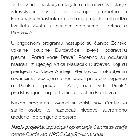
-Zato Vlada nastavlja ulagati u domove za starije,
zdravstveni sustav, obrazovanje, prometnu i
komunalnu infrastrukturu te druge projekte koji podižu
kvalitetu života u lokalnim sredinama – rekao je
Plenković.
U prigodnom programu nastupile su članice Ženske
vokalne skupine Đurđevčice, izvevši podravsku
pjesmu „Pored vode Drave“. Posebno su oduševili
mališani iz Dječjeg vrtića Maslačak Đurđevac, koji su
predsjedniku Vlade Andreju Plenkoviću i okupljenim
uzvanicima kroz pjesmu, recitacije i prizore iz Legende
o Picokima pokazali „Zakaj nam vele Picoki“,
predstavljajući bogatu tradiciju i baštinu Đurđevca.
Nakon programa uzvanici su obišli novi Centar za
starije osobe te razgledali njegove suvremeno
uređene i opremljene prostore.
Naziv projekta:
Izgradnja i opremanje Centra za starije
osobe Đurđevac, NPOO.C4.3.R3-I4.01.0004