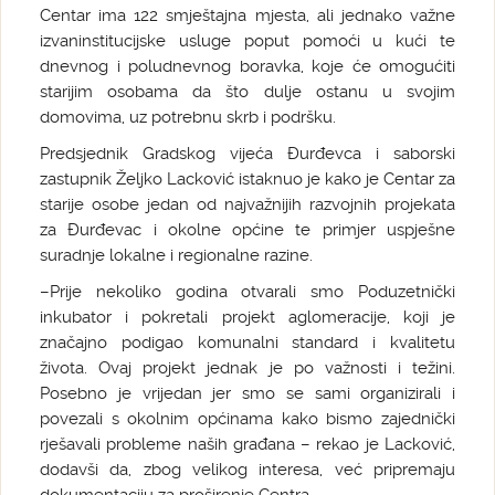
Centar ima 122 smještajna mjesta, ali jednako važne
izvaninstitucijske usluge poput pomoći u kući te
dnevnog i poludnevnog boravka, koje će omogućiti
starijim osobama da što dulje ostanu u svojim
domovima, uz potrebnu skrb i podršku.
Predsjednik Gradskog vijeća Đurđevca i saborski
zastupnik Željko Lacković istaknuo je kako je Centar za
starije osobe jedan od najvažnijih razvojnih projekata
za Đurđevac i okolne općine te primjer uspješne
suradnje lokalne i regionalne razine.
–Prije nekoliko godina otvarali smo Poduzetnički
inkubator i pokretali projekt aglomeracije, koji je
značajno podigao komunalni standard i kvalitetu
života. Ovaj projekt jednak je po važnosti i težini.
Posebno je vrijedan jer smo se sami organizirali i
povezali s okolnim općinama kako bismo zajednički
rješavali probleme naših građana – rekao je Lacković,
dodavši da, zbog velikog interesa, već pripremaju