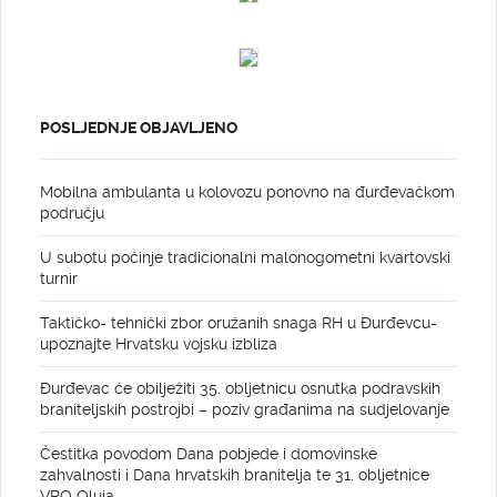
POSLJEDNJE OBJAVLJENO
Mobilna ambulanta u kolovozu ponovno na đurđevačkom
području
U subotu počinje tradicionalni malonogometni kvartovski
turnir
Taktičko- tehnički zbor oružanih snaga RH u Đurđevcu-
upoznajte Hrvatsku vojsku izbliza
Đurđevac će obilježiti 35. obljetnicu osnutka podravskih
braniteljskih postrojbi – poziv građanima na sudjelovanje
Čestitka povodom Dana pobjede i domovinske
zahvalnosti i Dana hrvatskih branitelja te 31. obljetnice
VRO Oluja