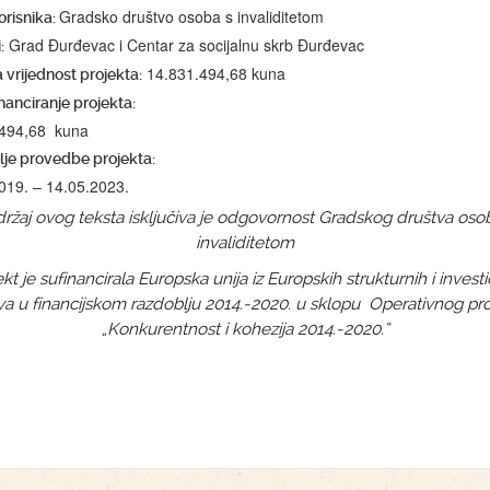
Gradsko društvo osoba s invaliditetom
orisnika:
Grad Đurđevac i Centar za socijalnu skrb Đurđevac
:
14.831.494,68 kuna
vrijednost projekta:
nanciranje projekta:
.494,68 kuna
je provedbe projekta:
019. – 14.05.2023.
ržaj ovog teksta isključiva je odgovornost Gradskog društva oso
invaliditetom
ekt je sufinancirala Europska unija iz Europskih strukturnih i investic
a u financijskom razdoblju 2014.-2020. u sklopu Operativnog p
„Konkurentnost i kohezija 2014.-2020.“