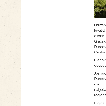
Održan
invali
osoba 
Gradsk
Đurđevc
Centra 
Članovi
dogovor
Još pr
Đurđev
ukupne
natječa
regiona
Projek