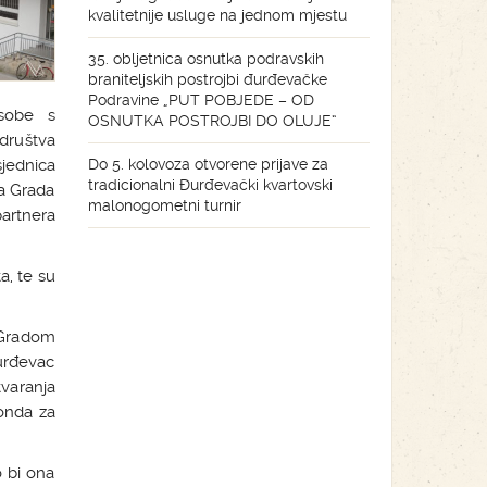
kvalitetnije usluge na jednom mjestu
35. obljetnica osnutka podravskih
braniteljskih postrojbi đurđevačke
Podravine „PUT POBJEDE – OD
osobe s
OSNUTKA POSTROJBI DO OLUJE“
društva
jednica
Do 5. kolovoza otvorene prijave za
tradicionalni Đurđevački kvartovski
a Grada
malonogometni turnir
partnera
a, te su
 Gradom
urđevac
varanja
fonda za
 bi ona