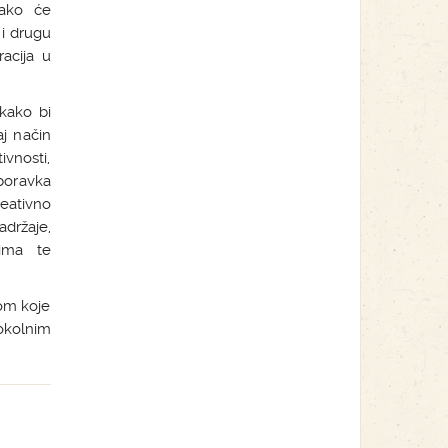
Tako će
i drugu
acija u
 kako bi
aj način
ivnosti,
boravka
eativno
držaje,
cima te
tom koje
 okolnim