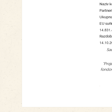
Naziv k
Partneri
Ukupna 
EU sufi
14.831
Razdobl
14.10.2
Sad
"Proj
fondov