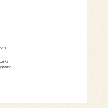
ba s
ijskih
rograma