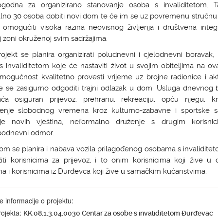
ogodna za organizirano stanovanje osoba s invaliditetom. 
lno 30 osoba dobiti novi dom te će im se uz povremenu stručnu 
omogućiti visoka razina neovisnog življenja i društvena integr
 zoni okruženoj svim sadržajima.
ojekt se planira organizirati poludnevni i cjelodnevni boravak,
 invaliditetom koje će nastaviti život u svojim obiteljima na ov
mogućnost kvalitetno provesti vrijeme uz brojne radionice i akt
e se zasigurno odgoditi trajni odlazak u dom. Usluga dnevnog 
ća osiguran prijevoz, prehranu, rekreaciju, opću njegu, kr
enje slobodnog vremena kroz kulturno-zabavne i sportske sa
nje novih vještina, neformalno druženje s drugim korisni
epodnevni odmor.
om se planira i nabava vozila prilagođenog osobama s invalidite
iti korisnicima za prijevoz, i to onim korisnicima koji žive u
a i korisnicima iz Đurđevca koji žive u samačkim kućanstvima.
 informacije o projektu:
rojekta:
KK.08.1.3.04.0030 Centar za osobe s invaliditetom Đurđevac