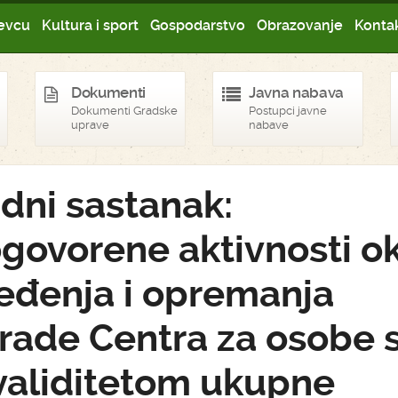
evcu
Kultura i sport
Gospodarstvo
Obrazovanje
Kontak
Dokumenti
Javna nabava
Dokumenti Gradske
Postupci javne
uprave
nabave
dni sastanak:
govorene aktivnosti o
eđenja i opremanja
rade Centra za osobe 
validitetom ukupne