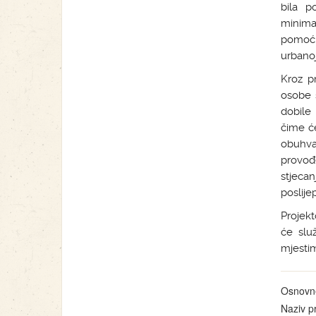
bila p
minima
pomoć 
urbanoj
Kroz pr
osobe s
dobile 
čime ć
obuhva
provođ
stjeca
poslij
Projekt
će služ
mjestim
Osnovne
Naziv p