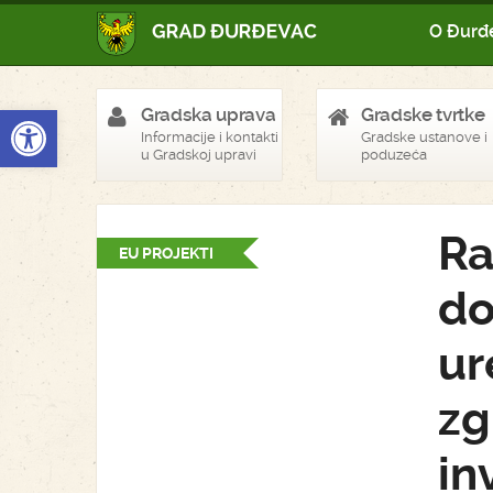
O Đurđ
Open toolbar
Gradska uprava
Gradske tvrtke
Informacije i kontakti
Gradske ustanove i
u Gradskoj upravi
poduzeća
Ra
EU PROJEKTI
do
ur
zg
in