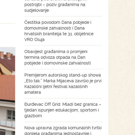
postrojbi – poziv građanima na
sudjelovanje
Čestitka povodom Dana pobjede i
domovinske zahvalnosti i Dana
hrvatskih branitelja te 31. obljetnice
VRO Oluja
Obavijest građanima o promjeni
termina odvoza otpada na Dan
pobjede i domovinske zahvalnosti
Premijerom autorskog stand-up showa
„Eto tak.” Marka Mijaceva završio je prvi
Kazališni ljetni festival kazališnih
amatera
Đurđevac Off Grid: Mladi bez granica –
tjedan ispunjen edukacijom, sportom i
glazbom
Nova upravna zgrada komunalnih tvrtki
donijela građanima jednostavnije i