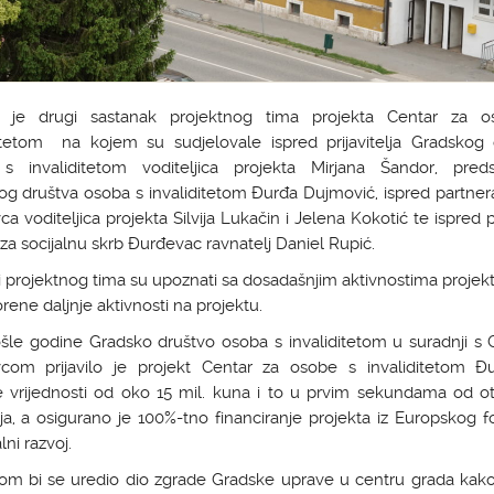
 je drugi sastanak projektnog tima projekta Centar za 
ditetom na kojem su sudjelovale ispred prijavitelja Gradskog 
s invaliditetom voditeljica projekta Mirjana Šandor, preds
og društva osoba s invaliditetom Đurđa Dujmović, ispred partner
a voditeljica projekta Silvija Lukačin i Jelena Kokotić te ispred 
za socijalnu skrb Đurđevac ravnatelj Daniel Rupić.
 projektnog tima su upoznati sa dosadašnjim aktivnostima projekt
ene daljnje aktivnosti na projektu.
ošle godine Gradsko društvo osoba s invaliditetom u suradnji s
com prijavilo je projekt Centar za osobe s invaliditetom Đ
 vrijednosti od oko 15 mil. kuna i to u prvim sekundama od ot
ja, a osigurano je 100%-tno financiranje projekta iz Europskog 
lni razvoj.
tom bi se uredio dio zgrade Gradske uprave u centru grada kako