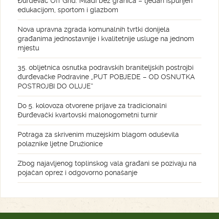
Đurđevac Off Grid: Mladi bez granica – tjedan ispunjen
edukacijom, sportom i glazbom
Nova upravna zgrada komunalnih tvrtki donijela
građanima jednostavnije i kvalitetnije usluge na jednom
mjestu
35. obljetnica osnutka podravskih braniteljskih postrojbi
đurđevačke Podravine „PUT POBJEDE – OD OSNUTKA
POSTROJBI DO OLUJE“
Do 5. kolovoza otvorene prijave za tradicionalni
Đurđevački kvartovski malonogometni turnir
Potraga za skrivenim muzejskim blagom oduševila
polaznike ljetne Družionice
Zbog najavljenog toplinskog vala građani se pozivaju na
pojačan oprez i odgovorno ponašanje