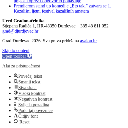
pojačan oprez i odgovorno ponašanje
Premijerom stand up komedije „Eto tak.” zatvara se 1.
Kazališni ljetni festival kazališnih amatera
Ured Gradonačelnika
Stjepana Radića 1, HR-48350 Đurđevac, +385 48 811 052
grad@djurdjevac.hr
Grad Đurđevac 2026. Sva prava pridržana
avalon.hr
Skip to content
Open toolbar
Alat za pristupačnost
Povećaj tekst
Smanji tekst
Siva skala
Visoki kontrast
Negativan kontrast
Svijetla pozadina
Podcrtaj poveznice
Čitljiv font
Reset