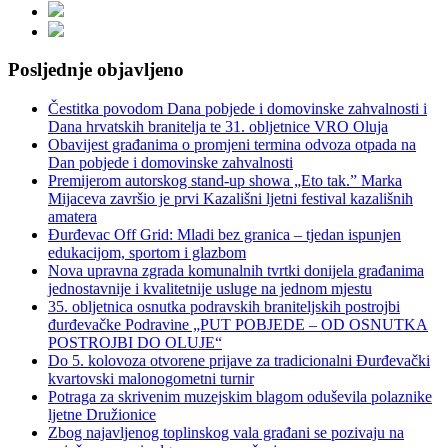
Posljednje objavljeno
Čestitka povodom Dana pobjede i domovinske zahvalnosti i
Dana hrvatskih branitelja te 31. obljetnice VRO Oluja
Obavijest građanima o promjeni termina odvoza otpada na
Dan pobjede i domovinske zahvalnosti
Premijerom autorskog stand-up showa „Eto tak.” Marka
Mijaceva završio je prvi Kazališni ljetni festival kazališnih
amatera
Đurđevac Off Grid: Mladi bez granica – tjedan ispunjen
edukacijom, sportom i glazbom
Nova upravna zgrada komunalnih tvrtki donijela građanima
jednostavnije i kvalitetnije usluge na jednom mjestu
35. obljetnica osnutka podravskih braniteljskih postrojbi
đurđevačke Podravine „PUT POBJEDE – OD OSNUTKA
POSTROJBI DO OLUJE“
Do 5. kolovoza otvorene prijave za tradicionalni Đurđevački
kvartovski malonogometni turnir
Potraga za skrivenim muzejskim blagom oduševila polaznike
ljetne Družionice
Zbog najavljenog toplinskog vala građani se pozivaju na