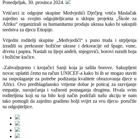
Ponedjeljak, 30. prosinca 2024.
Vrtićarci iz odgojne skupine Medvjedići Dječjeg vrtića Maslačak
zajedno sa svojim odgojiteljicama u sklopu projekta „Škole za
Afriku“ organizirali su humanitarnu prodaju ukrasa kako bi sakupili
sredstva za djecu Etiopije.
Vrijedni roditelji skupine „Medvjedići“ s puno truda i strpljenja
izradili su prekrasne božićne ukrase i dekoracije od špage, vune,
drveta i papira. Nastali su lijepi anđeli, snjegovići, borovi raznih boja
i božićne kućice.
-Zahvaljujemo i krojačici Sanji koja ja sašila borove. Sakupljeni
novac uplatiti ćemo na račun UNICEF-a kako bi ih se mogao staviti
na raspolaganje za potrebe podizanja kvalitete obrazovanja djece u
Africi. Ovo predblagdansko vrijeme dobar je poticaj za razvijanje
empatije, suosjećanja i važnosti pomaganja drugima. Hvala svim
roditeljima koji su na bilo koji način podržali našu akciju te nam
tako pomogli da zajedno gradimo bolji svijet za svu djecu- poručile
su odgojiteljice.