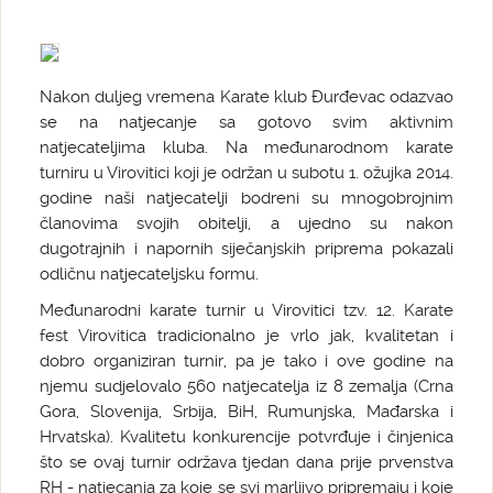
Nakon duljeg vremena Karate klub Đurđevac odazvao
se na natjecanje sa gotovo svim aktivnim
natjecateljima kluba. Na međunarodnom karate
turniru u Virovitici koji je održan u subotu 1. ožujka 2014.
godine naši natjecatelji bodreni su mnogobrojnim
članovima svojih obitelji, a ujedno su nakon
dugotrajnih i napornih siječanjskih priprema pokazali
odličnu natjecateljsku formu.
Međunarodni karate turnir u Virovitici tzv. 12. Karate
fest Virovitica tradicionalno je vrlo jak, kvalitetan i
dobro organiziran turnir, pa je tako i ove godine na
njemu sudjelovalo 560 natjecatelja iz 8 zemalja (Crna
Gora, Slovenija, Srbija, BiH, Rumunjska, Mađarska i
Hrvatska). Kvalitetu konkurencije potvrđuje i činjenica
što se ovaj turnir održava tjedan dana prije prvenstva
RH - natjecanja za koje se svi marljivo pripremaju i koje