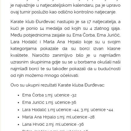
je najvažnije u natjecateljskom kalendaru, pa je upravo
ovaj turnir poslužio kao odlično kontrolno natjecanje.
Karate klub Đurđevac nastupio je sa 17 natjecatelja, a
kući je ponio 14 medalja od kojih su 4 zlatnog sjaja.
Među pobjednicima zasjale su Ema Čorba, Ema Juričić,
Lara Hodalić i Marla Ana Hrpalo koje su u svojim
kategorijama pokazale da su borci izvan klasne
kvalitete. Naročito zanimljivo bilo je u najmlađim
uzrasnim skupinima gdje su se u borbama okušali naši
najmlađi borci te su također pokazali da u budućnosti
od njih možemo mnogo očekivati.
Ovo su ukupni rezultati Karate kluba Đurđevac:
Ema Čorba 1.mj. učenice -32
Ema Juričić 1.mj. učenice-36
Lara Hodalić 1.mj učenice -44, 3.mj. učenice +44
Marla Ana Hrpalo 1.mj. ml.učenice -28
Lana Hrvoić 2.mj. ml.učenice -36