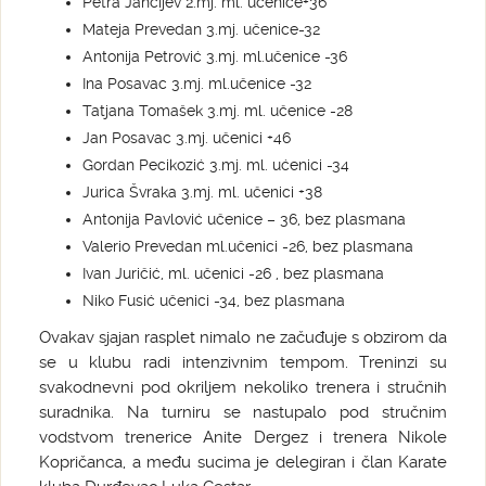
Petra Jančijev 2.mj. ml. učenice+36
Mateja Prevedan 3.mj. učenice-32
Antonija Petrović 3.mj. ml.učenice -36
Ina Posavac 3.mj. ml.učenice -32
Tatjana Tomašek 3.mj. ml. učenice -28
Jan Posavac 3.mj. učenici +46
Gordan Pecikozić 3.mj. ml. ućenici -34
Jurica Švraka 3.mj. ml. učenici +38
Antonija Pavlović učenice – 36, bez plasmana
Valerio Prevedan ml.učenici -26, bez plasmana
Ivan Juričić, ml. učenici -26 , bez plasmana
Niko Fusić učenici -34, bez plasmana
Ovakav sjajan rasplet nimalo ne začuđuje s obzirom da
se u klubu radi intenzivnim tempom. Treninzi su
svakodnevni pod okriljem nekoliko trenera i stručnih
suradnika. Na turniru se nastupalo pod stručnim
vodstvom trenerice Anite Dergez i trenera Nikole
Kopričanca, a među sucima je delegiran i član Karate