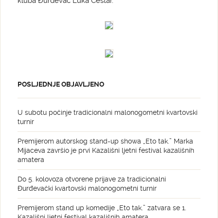
kluba Đurđevac Luka Cestar.
POSLJEDNJE OBJAVLJENO
U subotu počinje tradicionalni malonogometni kvartovski
turnir
Premijerom autorskog stand-up showa „Eto tak.” Marka
Mijaceva završio je prvi Kazališni ljetni festival kazališnih
amatera
Do 5. kolovoza otvorene prijave za tradicionalni
Đurđevački kvartovski malonogometni turnir
Premijerom stand up komedije „Eto tak.” zatvara se 1.
Kazališni ljetni festival kazališnih amatera