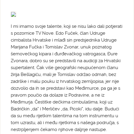
I mi imamo svoje talente, koji se nisu lako dali potjerati
s pozornice TV Nove. Edo Fuček, član Udruge
cimbalista Hrvatske i mlađi sin predsjednika Udruge
Marijana Fučka i Tomislav Zvonar, unuk poznatog
šemovečkog kipara i đurđevačkog vatrogasca, Đure
Zvonara, dobro su se predstavili na audiciji za Hrvatski
supertalent. Čak više geografski neupućenom članu
žirija Bešlagiću, mali je Tomislav održao odmah, bez
zadrške i malu pouku iz hrvatskog zemljopisa, jer nije
dozvolio da ih se predstavi kao Međimurce, pa ga je s
pravom poučio da dolaze iz Podravine, a ne iz
Međimurja. Čestitke dečkima cimbulašima, koji uz
Badričkin „da“ i Merličev „da, Picoki“, idu dalje. Budući
da su među rijetkim talentima na tom instrumentu u
tom uzrastu, ali i među rijetkima s našega područja, s
nestrpljenjem čekamo njihove daljnje nastupe.