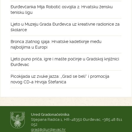
Đurđevčanka Mija Robotić osvojila 2. Hrvatsku žensku
tenisku ligu
Ljeto u Muzeju Grada Đurđevca uz kreativne radionice za
školarce
Bronca zlatnog sjaja: Hrvatske kadetkinje među
najboljima u Europi
Ljeto puno priča, igre i mašte počinje u Gradskoj knjižnici
Đurđevac
Picokijada uz zvuke jazza: „Grad se beli“ i promocija
novog CD-a Hrvoja Štefanića
Ured Gradonačelnika
Stjepana Radića 1, HR-48350 Đurđevac, +385 48 811
052
grad@djurdjevac.hr