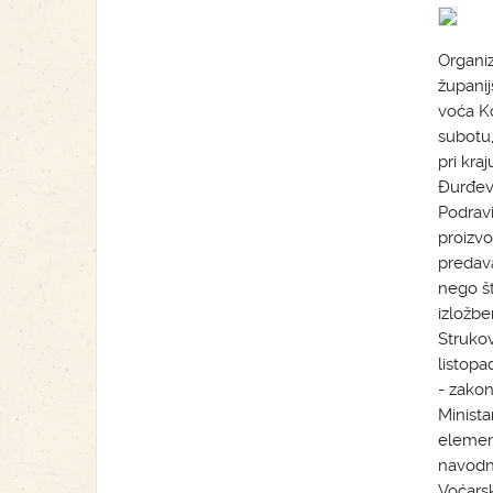
Organiz
župani
voća Ko
subotu,
pri kra
Đurđeva
Podravi
proizvo
predava
nego št
izložbe
Strukov
listopa
- zakon
Minista
element
navodnj
Voćarsk