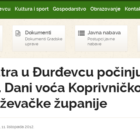
evcu
Kultura i sport
Gospodarstvo
Obrazovanje
Kontak
Dokumenti
Javna nabava
Dokumenti Gradske
Postupci javne
uprave
nabave
tra u Đurđevcu počinj
. Dani voća Koprivničk
iževačke županije
 11. listopada 2012.