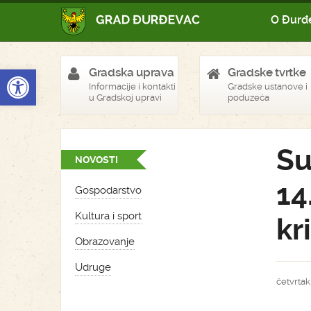
O Đurđ
Open toolbar
Gradska uprava
Gradske tvrtke
Informacije i kontakti
Gradske ustanove i
u Gradskoj upravi
poduzeća
Su
NOVOSTI
14
Gospodarstvo
Kultura i sport
kr
Obrazovanje
Udruge
četvrtak,