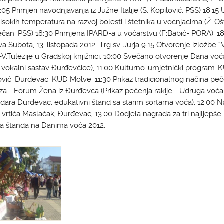
:05 Primjeri navodnjavanja iz Južne Italije (S. Kopilović, PSS) 18:15 
visokih temperatura na razvoj bolesti i štetnika u voćnjacima (Ž. O
an, PSS) 18:30 Primjena IPARD-a u voćarstvu (F:Babić- PORA), 18
a Subota, 13. listopada 2012.-Trg sv. Jurja 9:15 Otvorenje izložbe 
-V.Tulezije u Gradskoj knjižnici, 10:00 Svečano otvorenje Dana voć
 vokalni sastav Đurđevčice), 11:00 Kulturno-umjetnički program-K
vić, Đurđevac, KUD Molve, 11:30 Prikaz tradicionalnog načina peč
 - Forum Žena iz Đurđevca (Prikaz pečenja rakije - Udruga voćar
dara Đurđevac, edukativni štand sa starim sortama voća), 12:00 
 vrtića Maslačak, Đurđevac, 13:00 Dodjela nagrada za tri najljepše
a štanda na Danima voća 2012.