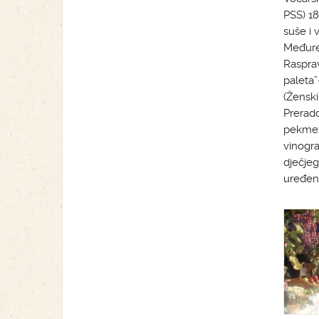
PSS) 18
suše i 
Međureč
Rasprav
paleta”
(Ženski
Prerado
pekmeza
vinogra
dječjeg
uređen