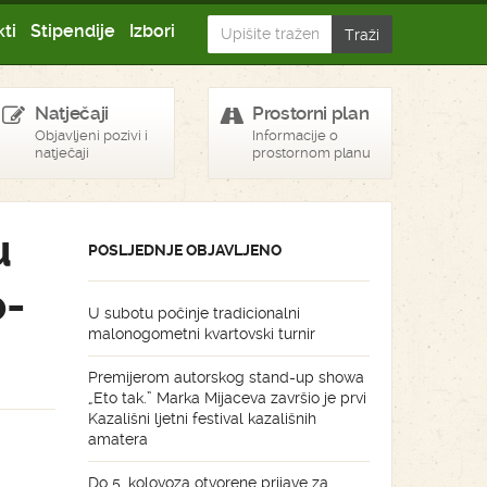
ti
Stipendije
Izbori
Natječaji
Prostorni plan
Objavljeni pozivi i
Informacije o
natječaji
prostornom planu
u
POSLJEDNJE OBJAVLJENO
o-
U subotu počinje tradicionalni
malonogometni kvartovski turnir
Premijerom autorskog stand-up showa
„Eto tak.” Marka Mijaceva završio je prvi
Kazališni ljetni festival kazališnih
amatera
Do 5. kolovoza otvorene prijave za