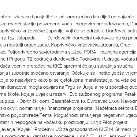
atore, izlagače i posjetitelje još samo jedan dan dijeli od najveće
jske manifestacije posvećene voću i njegovim prerađevinama, Da
privničko-križevačke županije, koji će se održati u Đurđevcu sutra
 12. i 13. listopada. Đurđevački domaćini uvjeravaju da su pri
ju, a nositelji organizacije, Koprivničko-križevačka županija, Grad
c, Poljoprivredno savjetodavna služba, PORA - razvojna agencija
ne i Prigorja, TZ područja đurđevačke Podravine i Udruga voćara i
đača voćnih prerađevina KKŽ, spremni čekaju sutrašnja stručna
nja i subotnje svečano otvaranje. Očekuje se i nešto ljepše vrije
o je to najavljeno kako bi se cjelokupna manifestacije, na više od
nih štandova, mogla odvijati na Trgu sv. Jurja, a ne u sportskoj dvo
ne škole, koja je uvijek u rezervi. Evo službenog programa: Petak,
da 2012. - Obrtnički dom, Basaričekova 10, Đurđevac 17:00 Navod
ski okvir, nominiranje i financiranje projekata. (Načelnica sektora E
rstvo poljoprivrede.Tema: Mogućnosti smanjenja negativnih utjec
arnih nepogoda na voćarsku proizvodnju) 17:30 Pilot projekt
avanja “Koljak” (Pročelnik UO za gospodarstvo KKŽ M. Štimac) 17
a proizvodnja i klimatske promjene u KKŽ (T. Lasić Jašarović, L. 