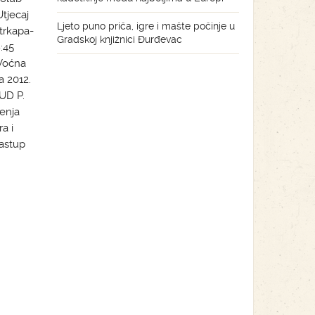
Utjecaj
Ljeto puno priča, igre i mašte počinje u
štrkapa-
Gradskoj knjižnici Đurđevac
:45
“Voćna
a 2012.
UD P.
enja
a i
Nastup