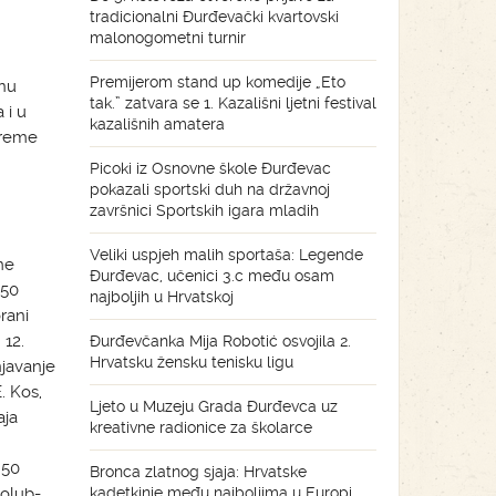
tradicionalni Đurđevački kvartovski
malonogometni turnir
Premijerom stand up komedije „Eto
nu
tak.” zatvara se 1. Kazališni ljetni festival
 i u
kazališnih amatera
preme
Picoki iz Osnovne škole Đurđevac
pokazali sportski duh na državnoj
završnici Sportskih igara mladih
Veliki uspjeh malih sportaša: Legende
me
Đurđevac, učenici 3.c među osam
 50
najboljih u Hrvatskoj
rani
 12.
Đurđevčanka Mija Robotić osvojila 2.
Hrvatsku žensku tenisku ligu
njavanje
. Kos,
Ljeto u Muzeju Grada Đurđevca uz
aja
kreativne radionice za školarce
:50
Bronca zlatnog sjaja: Hrvatske
Golub-
kadetkinje među najboljima u Europi