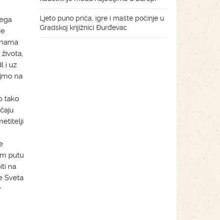
Ljeto puno priča, igre i mašte počinje u
vega
Gradskoj knjižnici Đurđevac
je
a nama
 života,
 i uz
ajmo na
o tako
učaju
titelji
e
om putu
ti na
e Sveta
r