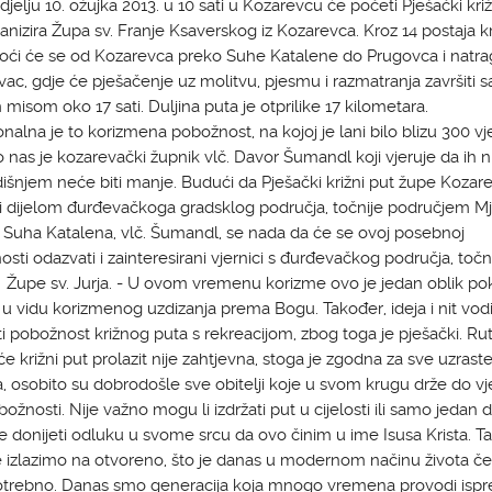
jelju 10. ožujka 2013. u 10 sati u Kozarevcu će početi Pješački križ
ganizira Župa sv. Franje Ksaverskog iz Kozarevca. Kroz 14 postaja k
oći će se od Kozarevca preko Suhe Katalene do Prugovca i natra
ac, gdje će pješačenje uz molitvu, pjesmu i razmatranja završiti s
misom oko 17 sati. Duljina puta je otprilike 17 kilometara.
onalna je to korizmena pobožnost, na kojoj je lani bilo blizu 300 vj
io nas je kozarevački župnik vlč. Davor Šumandl koji vjeruje da ih n
šnjem neće biti manje. Budući da Pješački križni put župe Kozar
 i dijelom đurđevačkoga gradsklog područja, točnije područjem 
Suha Katalena, vlč. Šumandl, se nada da će se ovoj posebnoj
sti odazvati i zainteresirani vjernici s đurđevačkog područja, točn
i Župe sv. Jurja. - U ovom vremenu korizme ovo je jedan oblik pok
u vidu korizmenog uzdizanja prema Bogu. Također, ideja i nit vodil
iti pobožnost križnog puta s rekreacijom, zbog toga je pješački. Ru
e križni put prolazit nije zahtjevna, stoga je zgodna za sve uzrast
a, osobito su dobrodošle sve obitelji koje u svom krugu drže do vje
ožnosti. Nije važno mogu li izdržati put u cijelosti ili samo jedan d
e donijeti odluku u svome srcu da ovo činim u ime Isusa Krista. T
e izlazimo na otvoreno, što je danas u modernom načinu života če
otrebno. Danas smo generacija koja mnogo vremena provodi ispr