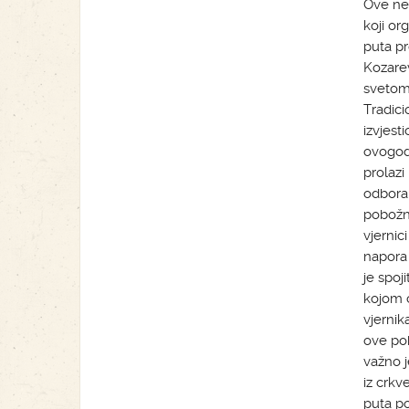
Ove ned
koji or
puta pr
Kozarev
svetom 
Tradici
izvjest
ovogodi
prolazi
odbora 
pobožno
vjernic
napora 
je spoj
kojom ć
vjernik
ove pob
važno j
iz crkv
puta p