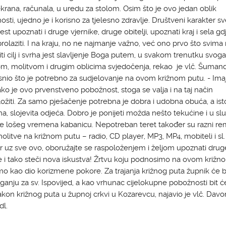
krana, računala, u uredu za stolom. Osim što je ovo jedan oblik
sti, ujedno je i korisno za tjelesno zdravlje. Društveni karakter s
est upoznati i druge vjernike, druge obitelji, upoznati kraj i sela gd
olaziti. I na kraju, no ne najmanje važno, već ono prvo što svim
iti cilj i svrha jest slavljenje Boga putem, u svakom trenutku svoga
, molitvom i drugim oblicima svjedočenja, rekao je vlč. Šumandl
snio što je potrebno za sudjelovanje na ovom križnom putu. - Im
o je ovo prvenstveno pobožnost, stoga se valja i na taj način
ožiti. Za samo pješačenje potrebna je dobra i udobna obuća, a ist
na, slojevita odjeća. Dobro je ponijeti možda nešto tekućine i u sl
 lošeg vremena kabanicu. Nepotreban teret također su razni reme
molitve na križnom putu – radio, CD player, MP3, MP4, mobiteli i sl.
 uz sve ovo, oboružajte se raspoloženjem i željom upoznati drug
e i tako steči nova iskustva! Žrtvu koju podnosimo na ovom križn
mo kao dio korizmene pokore. Za trajanja križnog puta župnik će bi
ganju za sv. Ispovijed, a kao vrhunac cijelokupne pobožnosti bit ć
kon križnog puta u župnoj crkvi u Kozarevcu, najavio je vlč. Davo
l.