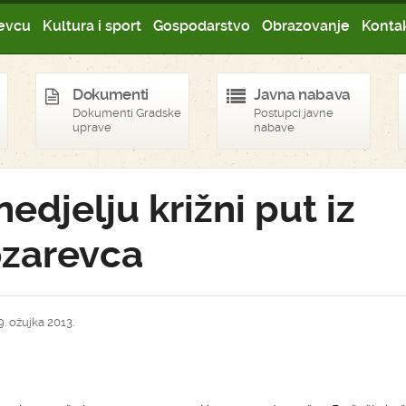
evcu
Kultura i sport
Gospodarstvo
Obrazovanje
Kontak
Dokumenti
Javna nabava
Dokumenti Gradske
Postupci javne
uprave
nabave
nedjelju križni put iz
zarevca
9. ožujka 2013.