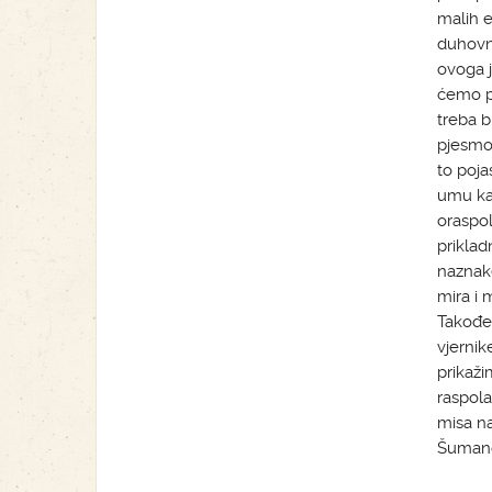
malih e
duhovno
ovoga j
ćemo pr
treba b
pjesmom
to poja
umu kak
oraspol
priklad
naznake
mira i 
Također
vjernik
prikaži
raspola
misa na
Šumand