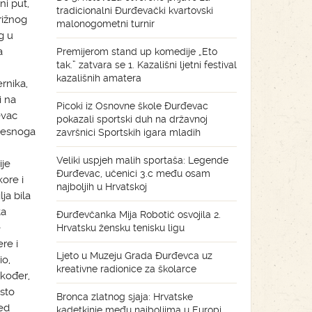
ni put,
tradicionalni Đurđevački kvartovski
rižnog
malonogometni turnir
g u
a
Premijerom stand up komedije „Eto
tak.” zatvara se 1. Kazališni ljetni festival
kazališnih amatera
ernika,
i na
Picoki iz Osnovne škole Đurđevac
evac
pokazali sportski duh na državnoj
Mjesnoga
završnici Sportskih igara mladih
Veliki uspjeh malih sportaša: Legende
ije
Đurđevac, učenici 3.c među osam
ore i
najboljih u Hrvatskoj
ja bila
ta
Đurđevčanka Mija Robotić osvojila 2.
e
Hrvatsku žensku tenisku ligu
re i
Ljeto u Muzeju Grada Đurđevca uz
io,
kreativne radionice za školarce
akođer,
sto
Bronca zlatnog sjaja: Hrvatske
ed
kadetkinje među najboljima u Europi