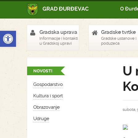
O Đurđ
Open toolbar
Gradska uprava
Gradske tvrtke
Informacije i kontakti
Gradske ustanove i
u Gradskoj upravi
poduzeća
U 
NOVOSTI
Ko
Gospodarstvo
Kultura i sport
Obrazovanje
subota, 
Udruge