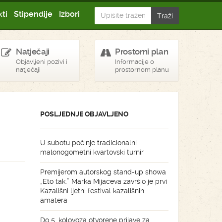
ti
Stipendije
Izbori
Natječaji
Prostorni plan
Objavljeni pozivi i
Informacije o
natječaji
prostornom planu
POSLJEDNJE OBJAVLJENO
U subotu počinje tradicionalni
malonogometni kvartovski turnir
Premijerom autorskog stand-up showa
„Eto tak.” Marka Mijaceva završio je prvi
Kazališni ljetni festival kazališnih
amatera
Do 5. kolovoza otvorene prijave za